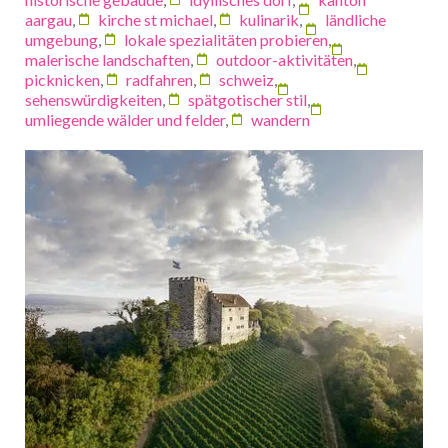
aargau
,
kirche st michael
,
kulinarik
,
ländliche
umgebung
,
lokale spezialitäten probieren
,
malerische landschaften
,
outdoor-aktivitäten
,
picknicken
,
radfahren
,
schweiz
,
sehenswürdigkeiten
,
spätgotischer stil
,
umliegende wälder und felder
,
wandern