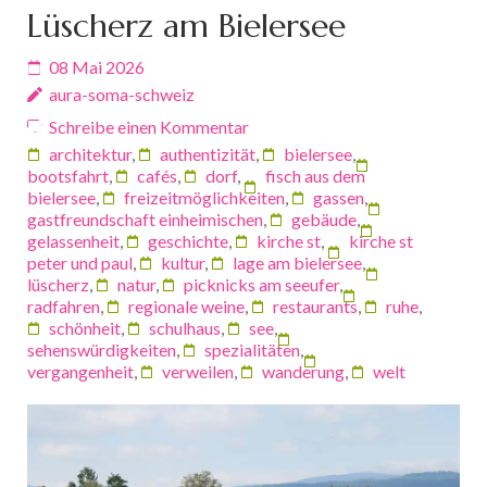
Lüscherz am Bielersee
08 Mai 2026
aura-soma-schweiz
Schreibe einen Kommentar
architektur
,
authentizität
,
bielersee
,
bootsfahrt
,
cafés
,
dorf
,
fisch aus dem
bielersee
,
freizeitmöglichkeiten
,
gassen
,
gastfreundschaft einheimischen
,
gebäude
,
gelassenheit
,
geschichte
,
kirche st
,
kirche st
peter und paul
,
kultur
,
lage am bielersee
,
lüscherz
,
natur
,
picknicks am seeufer
,
radfahren
,
regionale weine
,
restaurants
,
ruhe
,
schönheit
,
schulhaus
,
see
,
sehenswürdigkeiten
,
spezialitäten
,
vergangenheit
,
verweilen
,
wanderung
,
welt