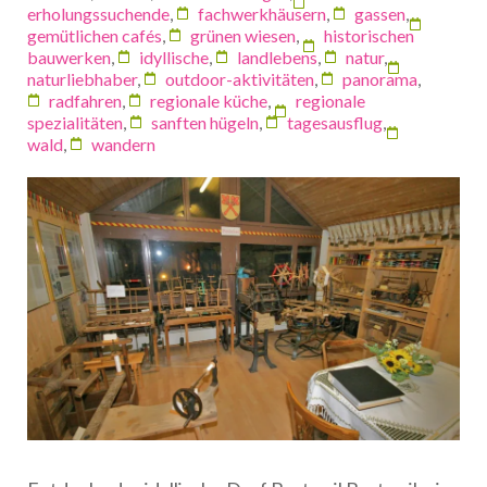
erholungssuchende
,
fachwerkhäusern
,
gassen
,
gemütlichen cafés
,
grünen wiesen
,
historischen
bauwerken
,
idyllische
,
landlebens
,
natur
,
naturliebhaber
,
outdoor-aktivitäten
,
panorama
,
radfahren
,
regionale küche
,
regionale
spezialitäten
,
sanften hügeln
,
tagesausflug
,
wald
,
wandern