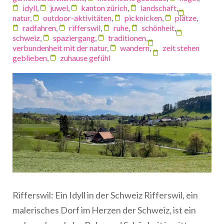
idyll
,
juwel
,
kanton zürich
,
landschaft
,
natur
,
outdoor-aktivitäten
,
picknicken
,
plätze
,
radfahren
,
rifferswil
,
ruhe
,
schönheit
,
schweiz
,
spaziergang
,
traditionen
,
verbundenheit mit der natur
,
wandern
,
zeit stehen
geblieben
,
zuhause gefühl
Rifferswil: Ein Idyll in der Schweiz Rifferswil, ein
malerisches Dorf im Herzen der Schweiz, ist ein