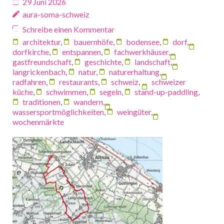
29 Juni 2026
aura-soma-schweiz
Schreibe einen Kommentar
architektur
,
bauernhöfe
,
bodensee
,
dorf
,
dorfkirche
,
entspannen
,
fachwerkhäuser
,
gastfreundschaft
,
geschichte
,
landschaft
,
langrickenbach
,
natur
,
naturerhaltung
,
radfahren
,
restaurants
,
schweiz
,
schweizer
küche
,
schwimmen
,
segeln
,
stand-up-paddling
,
traditionen
,
wandern
,
wassersportmöglichkeiten
,
weingüter
,
wochenmärkte