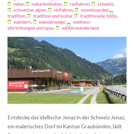
natur
,
naturliebhaber
,
radfahren
,
schweiz
,
schweizer alpen
,
skifahren
,
snowboarden
,
tradition
,
tradition und kultur
,
traditionelle feste
,
wandern
,
wanderwege
,
wellness-
einrichtungen und spas
,
winterwunderland
Entdecke das idyllische Jenaz in der Schweiz Jenaz,
ein malerisches Dorf im Kanton Graubünden, lädt