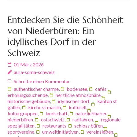
Entdecken Sie die Schönheit
von Niederbüren: Ein
idyllisches Dorf in der
Schweiz
01 März 2026
aura-soma-schweiz
Schreibe einen Kommentar
authentischer charme
,
bodensee
,
cafés
,
erholungssuchende
,
herzliche atmosphäre
,
historische gebäude
,
idyllisches dorf
,
kanton st
gallen
,
kirche st martin
,
kulturell
,
kulturgruppen
,
landschaft
,
naturliebhaber
,
niederbüren
,
ostschweiz
,
radfahren
,
regionale
spezialitäten
,
restaurants
,
schloss büren
,
sportvereine
,
umweltinitiativen
,
vereinsleben
,