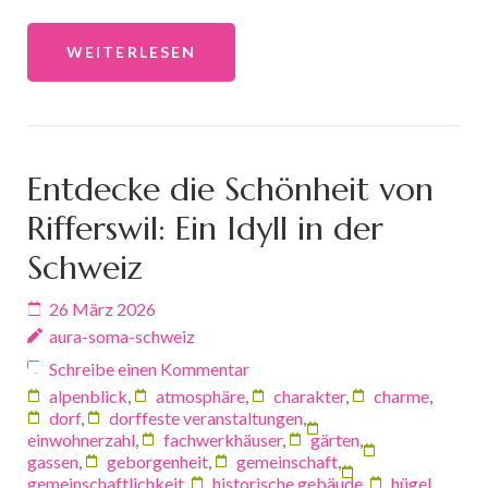
WEITERLESEN
Entdecke die Schönheit von
Rifferswil: Ein Idyll in der
Schweiz
26 März 2026
aura-soma-schweiz
Schreibe einen Kommentar
alpenblick
,
atmosphäre
,
charakter
,
charme
,
dorf
,
dorffeste veranstaltungen
,
einwohnerzahl
,
fachwerkhäuser
,
gärten
,
gassen
,
geborgenheit
,
gemeinschaft
,
gemeinschaftlichkeit
,
historische gebäude
,
hügel
,