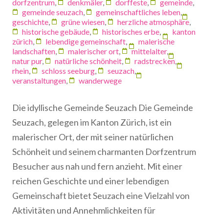
dorfzentrum
,
denkmäler
,
dorffeste
,
gemeinde
,
gemeinde seuzach
,
gemeinschaftliches leben
,
geschichte
,
grüne wiesen
,
herzliche atmosphäre
,
historische gebäude
,
historisches erbe
,
kanton
zürich
,
lebendige gemeinschaft
,
malerische
landschaften
,
malerischer ort
,
mittelalter
,
natur pur
,
natürliche schönheit
,
radstrecken
,
rhein
,
schloss seeburg
,
seuzach
,
veranstaltungen
,
wanderwege
Die idyllische Gemeinde Seuzach Die Gemeinde
Seuzach, gelegen im Kanton Zürich, ist ein
malerischer Ort, der mit seiner natürlichen
Schönheit und seinem charmanten Dorfzentrum
Besucher aus nah und fern anzieht. Mit einer
reichen Geschichte und einer lebendigen
Gemeinschaft bietet Seuzach eine Vielzahl von
Aktivitäten und Annehmlichkeiten für