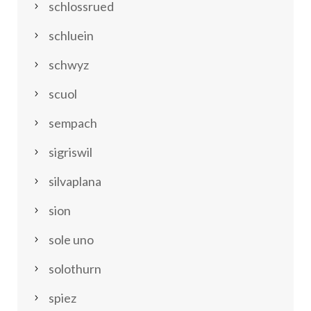
schlossrued
schluein
schwyz
scuol
sempach
sigriswil
silvaplana
sion
sole uno
solothurn
spiez