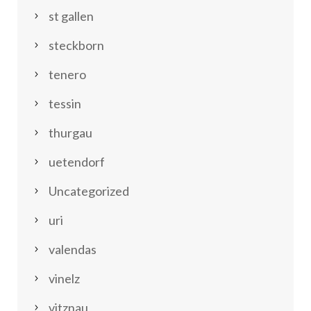
st gallen
steckborn
tenero
tessin
thurgau
uetendorf
Uncategorized
uri
valendas
vinelz
vitznau