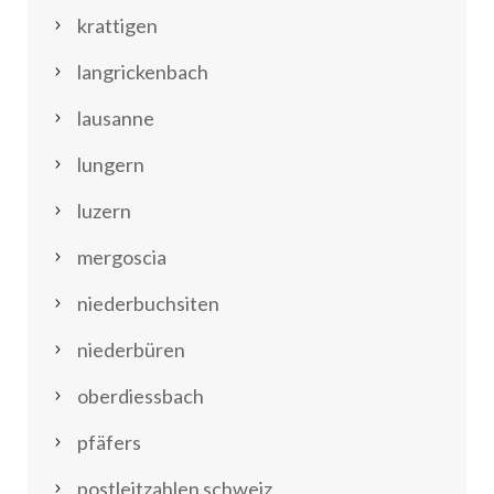
krattigen
langrickenbach
lausanne
lungern
luzern
mergoscia
niederbuchsiten
niederbüren
oberdiessbach
pfäfers
postleitzahlen schweiz