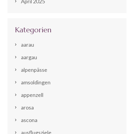
April 2025
Kategorien
aarau
aargau
alpenpässe
amsoldingen
appenzell
arosa
ascona
ausflugsziele