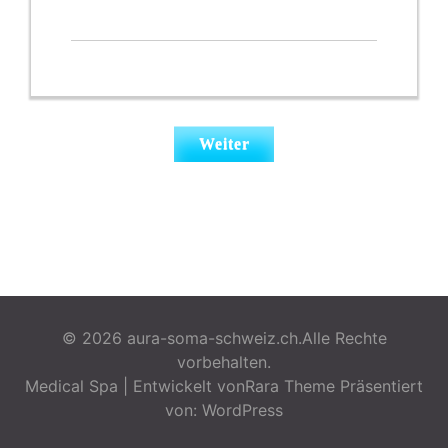
© 2026
aura-soma-schweiz.ch
.Alle Rechte
vorbehalten.
Medical Spa | Entwickelt von
Rara Theme
Präsentiert
von:
WordPress