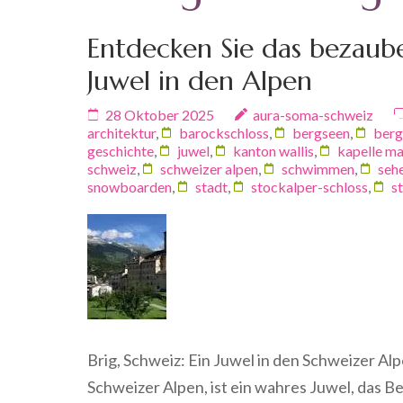
Entdecken Sie das bezaube
Juwel in den Alpen
28 Oktober 2025
aura-soma-schweiz
architektur
,
barockschloss
,
bergseen
,
berg
geschichte
,
juwel
,
kanton wallis
,
kapelle mar
schweiz
,
schweizer alpen
,
schwimmen
,
seh
snowboarden
,
stadt
,
stockalper-schloss
,
s
Brig, Schweiz: Ein Juwel in den Schweizer Al
Schweizer Alpen, ist ein wahres Juwel, das 