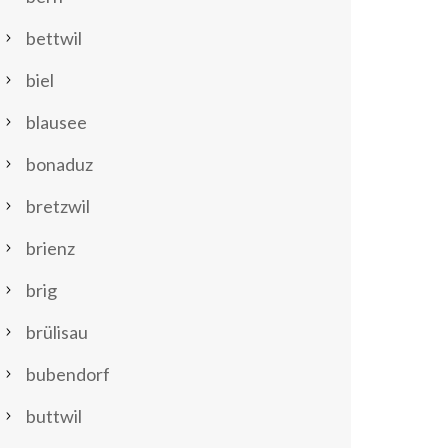
bettwil
biel
blausee
bonaduz
bretzwil
brienz
brig
brülisau
bubendorf
buttwil