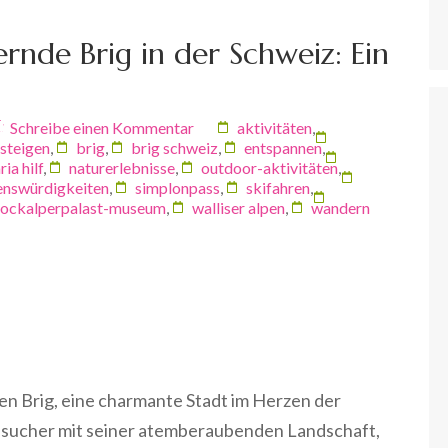
rnde Brig in der Schweiz: Ein
Schreibe einen Kommentar
aktivitäten
,
steigen
,
brig
,
brig schweiz
,
entspannen
,
ia hilf
,
naturerlebnisse
,
outdoor-aktivitäten
,
enswürdigkeiten
,
simplonpass
,
skifahren
,
tockalperpalast-museum
,
walliser alpen
,
wandern
pen Brig, eine charmante Stadt im Herzen der
Besucher mit seiner atemberaubenden Landschaft,