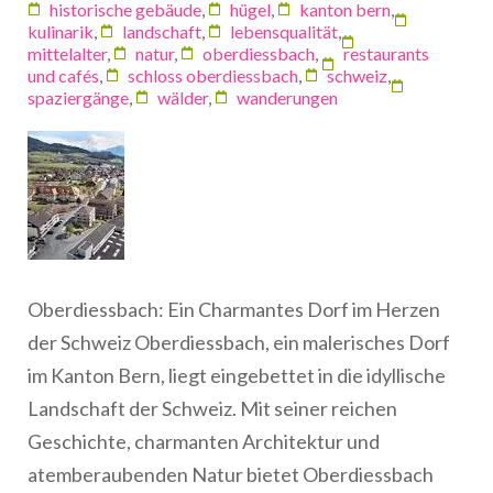
historische gebäude
,
hügel
,
kanton bern
,
kulinarik
,
landschaft
,
lebensqualität
,
mittelalter
,
natur
,
oberdiessbach
,
restaurants
und cafés
,
schloss oberdiessbach
,
schweiz
,
spaziergänge
,
wälder
,
wanderungen
Oberdiessbach: Ein Charmantes Dorf im Herzen
der Schweiz Oberdiessbach, ein malerisches Dorf
im Kanton Bern, liegt eingebettet in die idyllische
Landschaft der Schweiz. Mit seiner reichen
Geschichte, charmanten Architektur und
atemberaubenden Natur bietet Oberdiessbach