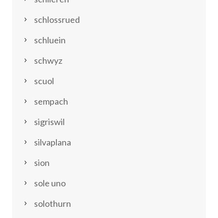
schlossrued
schluein
schwyz
scuol
sempach
sigriswil
silvaplana
sion
sole uno
solothurn