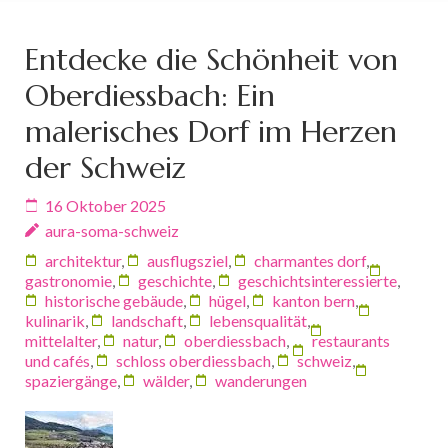
Entdecke die Schönheit von
Oberdiessbach: Ein
malerisches Dorf im Herzen
der Schweiz
16 Oktober 2025
aura-soma-schweiz
architektur
,
ausflugsziel
,
charmantes dorf
,
gastronomie
,
geschichte
,
geschichtsinteressierte
,
historische gebäude
,
hügel
,
kanton bern
,
kulinarik
,
landschaft
,
lebensqualität
,
mittelalter
,
natur
,
oberdiessbach
,
restaurants
und cafés
,
schloss oberdiessbach
,
schweiz
,
spaziergänge
,
wälder
,
wanderungen