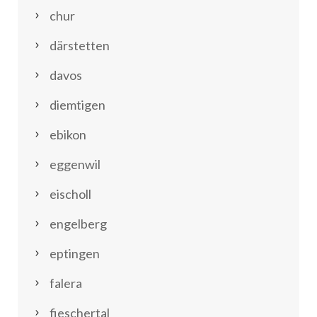
chur
därstetten
davos
diemtigen
ebikon
eggenwil
eischoll
engelberg
eptingen
falera
fieschertal