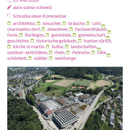
aura-soma-schweiz
Schreibe einen Kommentar
architektur
,
besucher
,
bräuche
,
café
,
charmantes dorf
,
einwohner
,
fachwerkhäuser
,
feste
,
flurlingen
,
gemeinde
,
gemeinschaft
,
geschichte
,
historische gebäude
,
kanton zürich
,
kirche st martin
,
kultur
,
landschaften
,
outdoor-aktivitäten
,
rhein
,
rheinufer
,
ruhe
,
schönheit
,
wälder
,
weinberge