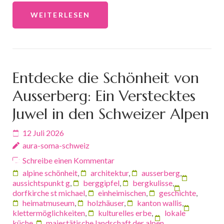
WEITERLESEN
Entdecke die Schönheit von
Ausserberg: Ein Verstecktes
Juwel in den Schweizer Alpen
12 Juli 2026
aura-soma-schweiz
Schreibe einen Kommentar
alpine schönheit
,
architektur
,
ausserberg
,
aussichtspunkt g
,
berggipfel
,
bergkulisse
,
dorfkirche st michael
,
einheimischen
,
geschichte
,
heimatmuseum
,
holzhäuser
,
kanton wallis
,
klettermöglichkeiten
,
kulturelles erbe
,
lokale
küche
,
majestätische landschaft der alpen
,