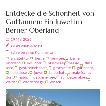
Entdecke die Schönheit von
Guttannen: Ein Juwel im
Berner Oberland
19 Mai 2026
aura-soma-schweiz
Schreibe einen Kommentar
architektur
,
berge
,
bergsee
,
berner
oberland
,
besucher
,
blüemlisalp-massiv
,
fluss
aare
,
gastfreundschaft
,
geschichte
,
guttannen
,
holzhäuser
,
juwel
,
landschaft
,
malerisches
dorf
,
natur
,
oeschinensee
,
schweizer alpen
,
wälder
,
wanderwege
,
wiesen