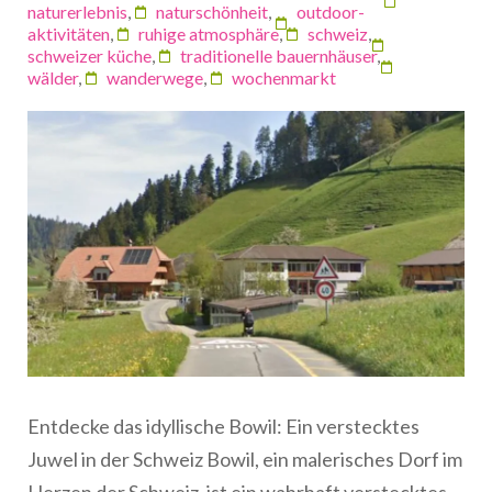
naturerlebnis
,
naturschönheit
,
outdoor-
aktivitäten
,
ruhige atmosphäre
,
schweiz
,
schweizer küche
,
traditionelle bauernhäuser
,
wälder
,
wanderwege
,
wochenmarkt
Entdecke das idyllische Bowil: Ein verstecktes
Juwel in der Schweiz Bowil, ein malerisches Dorf im