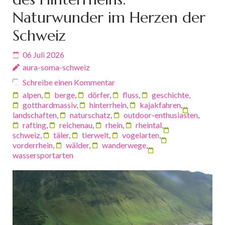
Naturwunder im Herzen der
Schweiz
06 Juli 2026
aura-soma-schweiz
Schreibe einen Kommentar
alpen
,
berge
,
dörfer
,
fluss
,
geschichte
,
gotthardmassiv
,
hinterrhein
,
kajakfahren
,
landschaften
,
naturschatz
,
outdoor-enthusiasten
,
rafting
,
reichenau
,
rhein
,
rheintal
,
schweiz
,
täler
,
tierwelt
,
vogelarten
,
vorderrhein
,
wälder
,
wanderwege
,
wassersportarten