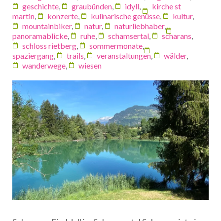
geschichte
,
graubünden
,
idyll
,
kirche st
martin
,
konzerte
,
kulinarische genüsse
,
kultur
,
mountainbiker
,
natur
,
naturliebhaber
,
panoramablicke
,
ruhe
,
schamsertal
,
scharans
,
schloss rietberg
,
sommermonate
,
spaziergang
,
trails
,
veranstaltungen
,
wälder
,
wanderwege
,
wiesen