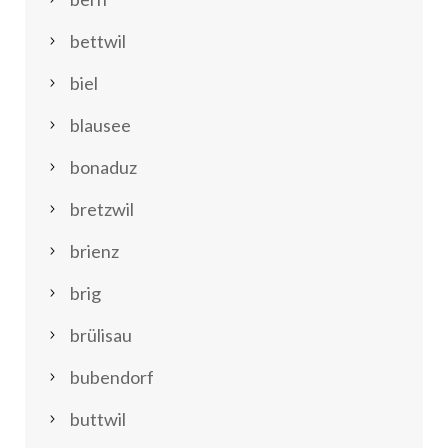
bettwil
biel
blausee
bonaduz
bretzwil
brienz
brig
brülisau
bubendorf
buttwil