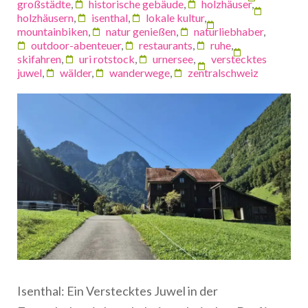
großstädte
,
historische gebäude
,
holzhäuser
,
holzhäusern
,
isenthal
,
lokale kultur
,
mountainbiken
,
natur genießen
,
naturliebhaber
,
outdoor-abenteuer
,
restaurants
,
ruhe
,
skifahren
,
uri rotstock
,
urnersee
,
verstecktes
juwel
,
wälder
,
wanderwege
,
zentralschweiz
Isenthal: Ein Verstecktes Juwel in der