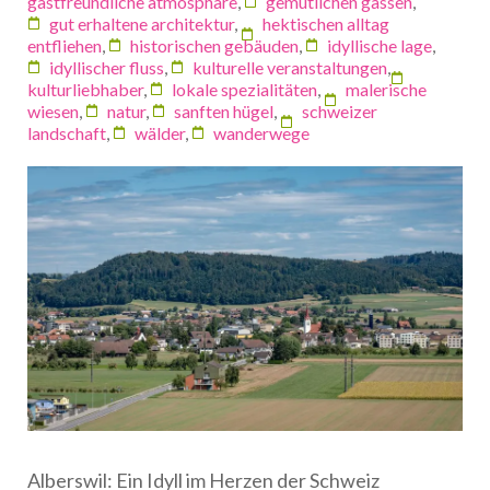
gastfreundliche atmosphäre
,
gemütlichen gassen
,
gut erhaltene architektur
,
hektischen alltag
entfliehen
,
historischen gebäuden
,
idyllische lage
,
idyllischer fluss
,
kulturelle veranstaltungen
,
kulturliebhaber
,
lokale spezialitäten
,
malerische
wiesen
,
natur
,
sanften hügel
,
schweizer
landschaft
,
wälder
,
wanderwege
Alberswil: Ein Idyll im Herzen der Schweiz