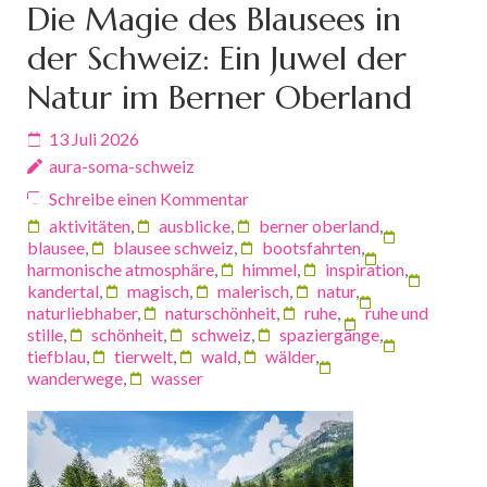
Die Magie des Blausees in
der Schweiz: Ein Juwel der
Natur im Berner Oberland
13 Juli 2026
aura-soma-schweiz
Schreibe einen Kommentar
aktivitäten
,
ausblicke
,
berner oberland
,
blausee
,
blausee schweiz
,
bootsfahrten
,
harmonische atmosphäre
,
himmel
,
inspiration
,
kandertal
,
magisch
,
malerisch
,
natur
,
naturliebhaber
,
naturschönheit
,
ruhe
,
ruhe und
stille
,
schönheit
,
schweiz
,
spaziergänge
,
tiefblau
,
tierwelt
,
wald
,
wälder
,
wanderwege
,
wasser