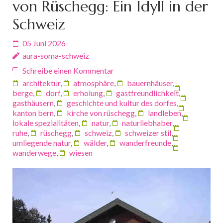
von Rüschegg: Ein Idyll in der
Schweiz
05 Juni 2026
aura-soma-schweiz
Schreibe einen Kommentar
architektur
,
atmosphäre
,
bauernhäuser
,
berge
,
dorf
,
erholung
,
gastfreundlichkeit
,
gasthäusern
,
geschichte und kultur des dorfes
,
kanton bern
,
kirche von rüschegg
,
landleben
,
lokale spezialitäten
,
natur
,
naturliebhaber
,
ruhe
,
rüschegg
,
schweiz
,
schweizer stil
,
umliegende natur
,
wälder
,
wanderfreunde
,
wanderwege
,
wiesen