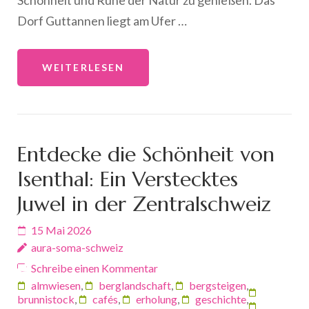
Schönheit und Ruhe der Natur zu genießen. Das
Dorf Guttannen liegt am Ufer …
WEITERLESEN
Entdecke die Schönheit von
Isenthal: Ein Verstecktes
Juwel in der Zentralschweiz
15 Mai 2026
aura-soma-schweiz
Schreibe einen Kommentar
almwiesen
,
berglandschaft
,
bergsteigen
,
brunnistock
,
cafés
,
erholung
,
geschichte
,