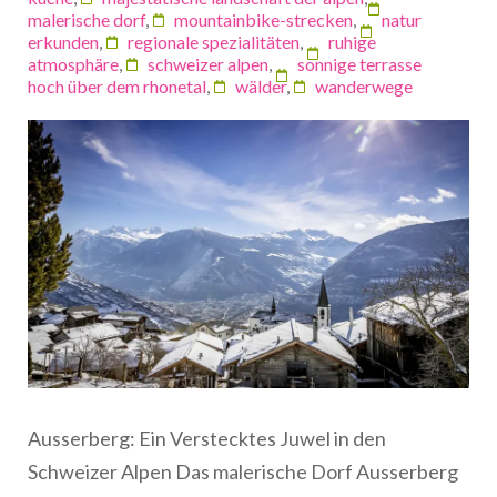
malerische dorf
,
mountainbike-strecken
,
natur
erkunden
,
regionale spezialitäten
,
ruhige
atmosphäre
,
schweizer alpen
,
sonnige terrasse
hoch über dem rhonetal
,
wälder
,
wanderwege
Ausserberg: Ein Verstecktes Juwel in den
Schweizer Alpen Das malerische Dorf Ausserberg