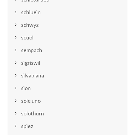
schluein
schwyz
scuol
sempach
sigriswil
silvaplana
sion
sole uno
solothurn
spiez