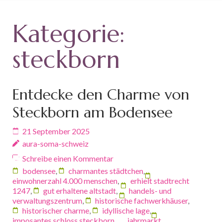
Kategorie:
steckborn
Entdecke den Charme von
Steckborn am Bodensee
21 September 2025
aura-soma-schweiz
Schreibe einen Kommentar
bodensee
,
charmantes städtchen
,
einwohnerzahl 4.000 menschen
,
erhielt stadtrecht
1247
,
gut erhaltene altstadt
,
handels- und
verwaltungszentrum
,
historische fachwerkhäuser
,
historischer charme
,
idyllische lage
,
imposantes schloss steckborn
,
jahrmarkt