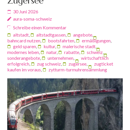
Zugersee
30 Juni 2026
aura-soma-schweiz
Schreibe einen Kommentar
altstadt
,
altstadtgassen
,
angebote
,
bahncard nutzen
,
bootsfahrten
,
ermäßigungen
,
geld sparen
,
kultur
,
malerische stadt
,
modernes leben
,
natur
,
rabatte
,
schweiz
,
sonderangebote
,
unternehmen
,
wirtschaftlich
erfolgreich
,
zug schweiz
,
zugersee
,
zugticket
kaufen im voraus
,
zytturm-turmuhrensammlung