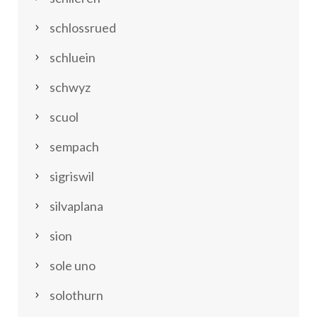
schlossrued
schluein
schwyz
scuol
sempach
sigriswil
silvaplana
sion
sole uno
solothurn