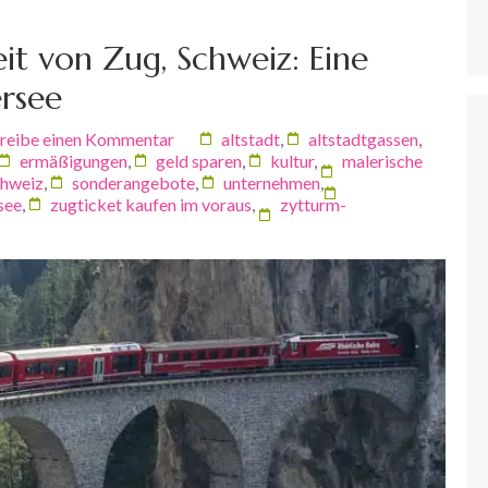
it von Zug, Schweiz: Eine
rsee
reibe einen Kommentar
altstadt
,
altstadtgassen
,
ermäßigungen
,
geld sparen
,
kultur
,
malerische
chweiz
,
sonderangebote
,
unternehmen
,
see
,
zugticket kaufen im voraus
,
zytturm-