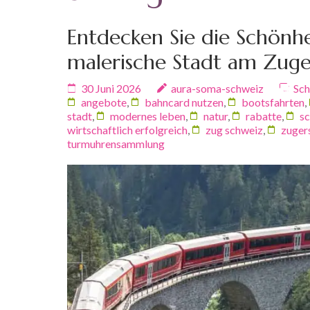
Entdecken Sie die Schönhe
malerische Stadt am Zuge
30 Juni 2026
aura-soma-schweiz
Sch
angebote
,
bahncard nutzen
,
bootsfahrten
,
stadt
,
modernes leben
,
natur
,
rabatte
,
s
wirtschaftlich erfolgreich
,
zug schweiz
,
zuger
turmuhrensammlung