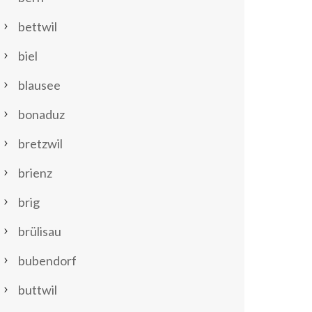
bettwil
biel
blausee
bonaduz
bretzwil
brienz
brig
brülisau
bubendorf
buttwil