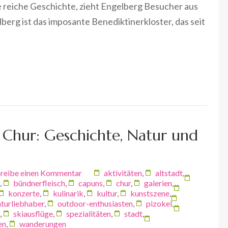
e reiche Geschichte, zieht Engelberg Besucher aus
erg ist das imposante Benediktinerkloster, das seit
Chur: Geschichte, Natur und
reibe einen Kommentar
aktivitäten
,
altstadt
,
,
bündnerfleisch
,
capuns
,
chur
,
galerien
,
konzerte
,
kulinarik
,
kultur
,
kunstszene
,
aturliebhaber
,
outdoor-enthusiasten
,
pizokel
,
,
skiausflüge
,
spezialitäten
,
stadt
,
en
,
wanderungen