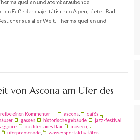
n Thermalquellen und atemberaubende
al am Fuße der majestätischen Alpen, bietet Bad
esucher aus aller Welt. Thermalquellen und
eit von Ascona am Ufer des
reibe einen Kommentar
ascona
,
cafés
,
häuser
,
gassen
,
historische gebäude
,
jazz-festival
,
aggiore
,
mediterranes flair
,
museen
,
,
uferpromenade
,
wassersportaktivitäten