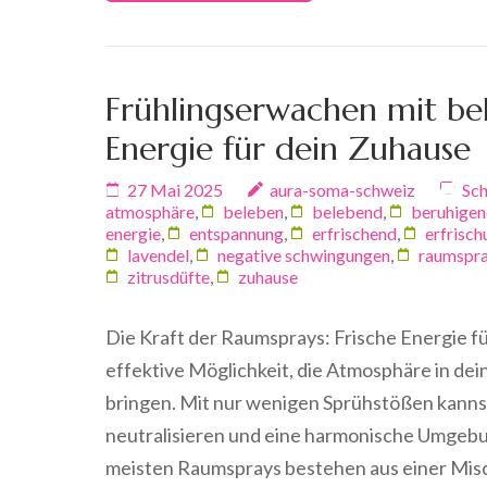
Frühlingserwachen mit be
Energie für dein Zuhause
27 Mai 2025
aura-soma-schweiz
Sch
atmosphäre
,
beleben
,
belebend
,
beruhige
energie
,
entspannung
,
erfrischend
,
erfrisch
lavendel
,
negative schwingungen
,
raumspr
zitrusdüfte
,
zuhause
Die Kraft der Raumsprays: Frische Energie f
effektive Möglichkeit, die Atmosphäre in de
bringen. Mit nur wenigen Sprühstößen kann
neutralisieren und eine harmonische Umgebu
meisten Raumsprays bestehen aus einer Mi