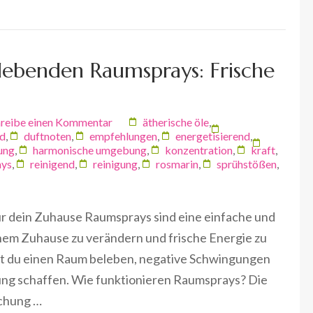
lebenden Raumsprays: Frische
reibe einen Kommentar
ätherische öle
,
nd
,
duftnoten
,
empfehlungen
,
energetisierend
,
ung
,
harmonische umgebung
,
konzentration
,
kraft
,
ays
,
reinigend
,
reinigung
,
rosmarin
,
sprühstößen
,
ür dein Zuhause Raumsprays sind eine einfache und
inem Zuhause zu verändern und frische Energie zu
st du einen Raum beleben, negative Schwingungen
ng schaffen. Wie funktionieren Raumsprays? Die
schung …