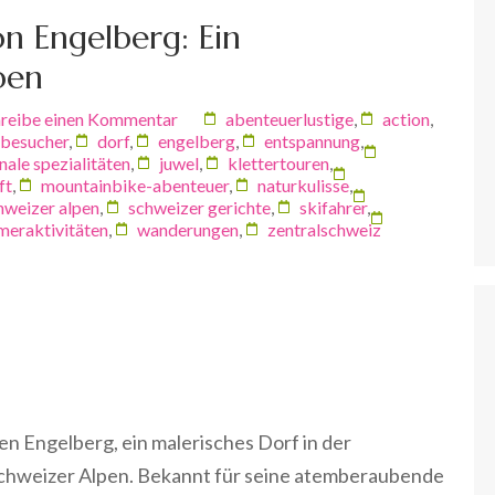
n Engelberg: Ein
ben
reibe einen Kommentar
abenteuerlustige
,
action
,
besucher
,
dorf
,
engelberg
,
entspannung
,
nale spezialitäten
,
juwel
,
klettertouren
,
ft
,
mountainbike-abenteuer
,
naturkulisse
,
hweizer alpen
,
schweizer gerichte
,
skifahrer
,
eraktivitäten
,
wanderungen
,
zentralschweiz
en Engelberg, ein malerisches Dorf in der
 Schweizer Alpen. Bekannt für seine atemberaubende