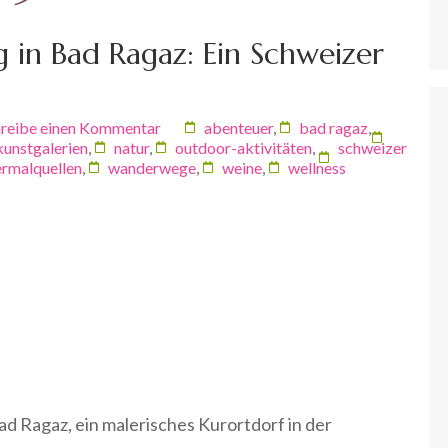
 in Bad Ragaz: Ein Schweizer
reibe einen Kommentar
abenteuer
,
bad ragaz
,
kunstgalerien
,
natur
,
outdoor-aktivitäten
,
schweizer
ermalquellen
,
wanderwege
,
weine
,
wellness
ad Ragaz, ein malerisches Kurortdorf in der