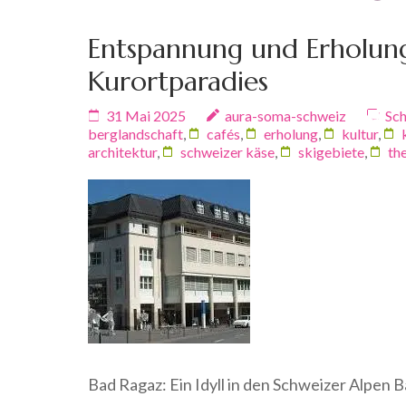
Entspannung und Erholung
Kurortparadies
31 Mai 2025
aura-soma-schweiz
Sch
berglandschaft
,
cafés
,
erholung
,
kultur
,
architektur
,
schweizer käse
,
skigebiete
,
th
Bad Ragaz: Ein Idyll in den Schweizer Alpen B