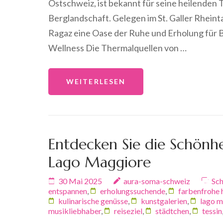
Ostschweiz, ist bekannt für seine heilende
Berglandschaft. Gelegen im St. Galler Rheint
Ragaz eine Oase der Ruhe und Erholung für B
Wellness Die Thermalquellen von …
WEITERLESEN
Entdecken Sie die Schönh
Lago Maggiore
30 Mai 2025
aura-soma-schweiz
Sch
entspannen
,
erholungssuchende
,
farbenfrohe 
kulinarische genüsse
,
kunstgalerien
,
lago m
musikliebhaber
,
reiseziel
,
städtchen
,
tessin