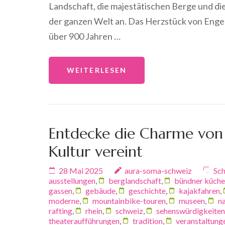
Landschaft, die majestätischen Berge und di
der ganzen Welt an. Das Herzstück von Engelb
über 900 Jahren …
WEITERLESEN
Entdecke die Charme von 
Kultur vereint
28 Mai 2025
aura-soma-schweiz
Sch
ausstellungen
,
berglandschaft
,
bündner küche
gassen
,
gebäude
,
geschichte
,
kajakfahren
,
moderne
,
mountainbike-touren
,
museen
,
n
rafting
,
rhein
,
schweiz
,
sehenswürdigkeiten
theateraufführungen
,
tradition
,
veranstaltung