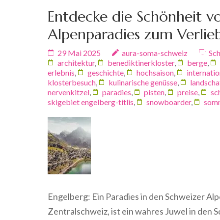
Entdecke die Schönheit vo
Alpenparadies zum Verlie
29 Mai 2025
aura-soma-schweiz
Sch
architektur
,
benediktinerkloster
,
berge
,
erlebnis
,
geschichte
,
hochsaison
,
internatio
klosterbesuch
,
kulinarische genüsse
,
landscha
nervenkitzel
,
paradies
,
pisten
,
preise
,
sc
skigebiet engelberg-titlis
,
snowboarder
,
somm
Engelberg: Ein Paradies in den Schweizer Alp
Zentralschweiz, ist ein wahres Juwel in den