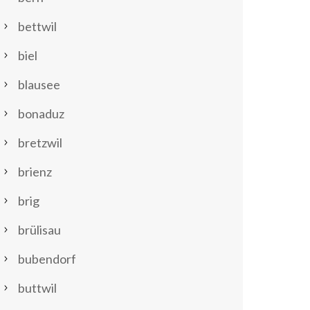
bettwil
biel
blausee
bonaduz
bretzwil
brienz
brig
brülisau
bubendorf
buttwil