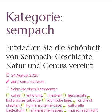
Kategorie:
sempach
Entdecken Sie die Schönheit
von Sempach: Geschichte,
Natur und Genuss vereint
24 August 2025
aura-soma-schweiz
Schreibe einen Kommentar
cafés
,
erholung
,
fresken
,
geschichte
,
historische gebäude
,
idyllische lage
,
kirche st
stephan
,
kulinarische genüsse
,
kulturelle
bedeutung
,
malerische gassen
,
museum schlacht