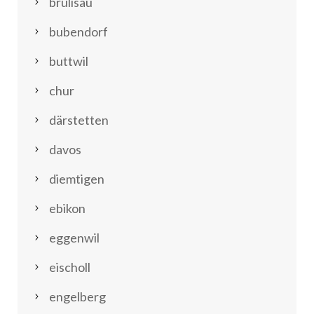
brülisau
bubendorf
buttwil
chur
därstetten
davos
diemtigen
ebikon
eggenwil
eischoll
engelberg