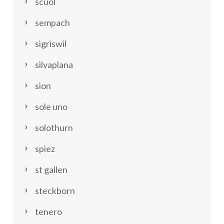
scuol
sempach
sigriswil
silvaplana
sion
sole uno
solothurn
spiez
st gallen
steckborn
tenero