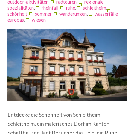
outdoor-aktivitäten
,
radtouren
,
regionale
spezialitäten
,
rheinfall
,
ruhe
,
schleitheim
,
schönheit
,
sommer
,
wanderungen
,
wasserfälle
europas
,
wiesen
Entdecke die Schönheit von Schleitheim
Schleitheim, ein malerisches Dorf im Kanton
Schaffhausen, lädt Besucher dazu ein, die Ruhe