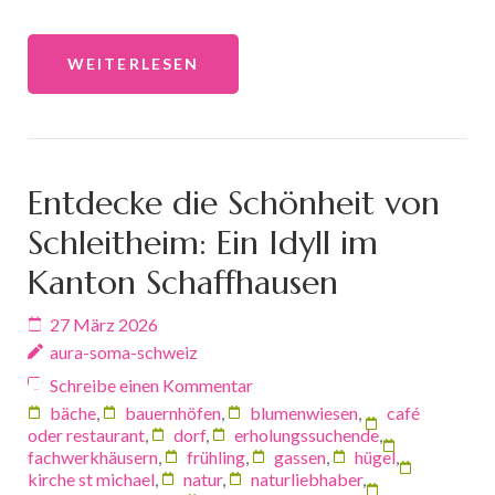
WEITERLESEN
Entdecke die Schönheit von
Schleitheim: Ein Idyll im
Kanton Schaffhausen
27 März 2026
aura-soma-schweiz
Schreibe einen Kommentar
bäche
,
bauernhöfen
,
blumenwiesen
,
café
oder restaurant
,
dorf
,
erholungssuchende
,
fachwerkhäusern
,
frühling
,
gassen
,
hügel
,
kirche st michael
,
natur
,
naturliebhaber
,