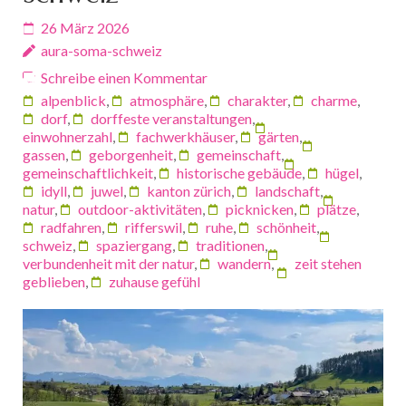
26 März 2026
aura-soma-schweiz
Schreibe einen Kommentar
alpenblick
,
atmosphäre
,
charakter
,
charme
,
dorf
,
dorffeste veranstaltungen
,
einwohnerzahl
,
fachwerkhäuser
,
gärten
,
gassen
,
geborgenheit
,
gemeinschaft
,
gemeinschaftlichkeit
,
historische gebäude
,
hügel
,
idyll
,
juwel
,
kanton zürich
,
landschaft
,
natur
,
outdoor-aktivitäten
,
picknicken
,
plätze
,
radfahren
,
rifferswil
,
ruhe
,
schönheit
,
schweiz
,
spaziergang
,
traditionen
,
verbundenheit mit der natur
,
wandern
,
zeit stehen
geblieben
,
zuhause gefühl