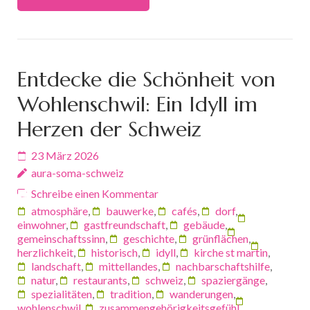
Entdecke die Schönheit von
Wohlenschwil: Ein Idyll im
Herzen der Schweiz
23 März 2026
aura-soma-schweiz
Schreibe einen Kommentar
atmosphäre
,
bauwerke
,
cafés
,
dorf
,
einwohner
,
gastfreundschaft
,
gebäude
,
gemeinschaftssinn
,
geschichte
,
grünflächen
,
herzlichkeit
,
historisch
,
idyll
,
kirche st martin
,
landschaft
,
mittellandes
,
nachbarschaftshilfe
,
natur
,
restaurants
,
schweiz
,
spaziergänge
,
spezialitäten
,
tradition
,
wanderungen
,
wohlenschwil
,
zusammengehörigkeitsgefühl