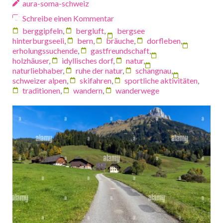
aura-soma-schweiz
Schreibe einen Kommentar
berggipfeln
,
bergluft
,
bergsee
hinterburgseeli
,
bern
,
bräuche
,
dorfleben
,
erholungssuchende
,
gastfreundschaft
,
holzhäuser
,
idyllisches dorf
,
natur
,
naturliebhaber
,
ruhe der natur
,
schangnau
,
schweizer alpen
,
skifahren
,
sportliche aktivitäten
,
traditionen
,
wandern
,
wanderwege