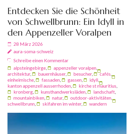
Entdecken Sie die Schönheit
von Schwellbrunn: Ein Idyll in
den Appenzeller Voralpen
28 März 2026
aura-soma-schweiz
Schreibe einen Kommentar
alpsteingebirge
,
appenzeller voralpen
,
architektur
,
bauernhäuser
,
besucher
,
cafés
,
einheimische
,
fassaden
,
gassen
,
idyll
,
kanton appenzell ausserrhoden
,
kirche st mauritius
,
kronberg
,
kunsthandwerksläden
,
landschaft
,
mountainbiken
,
natur
,
outdoor-aktivitäten
,
schwellbrunn
,
skifahren im winter
,
wandern