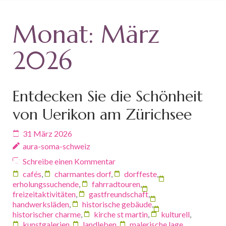
Monat:
März
2026
Entdecken Sie die Schönheit
von Uerikon am Zürichsee
31 März 2026
aura-soma-schweiz
Schreibe einen Kommentar
cafés
,
charmantes dorf
,
dorffeste
,
erholungssuchende
,
fahrradtouren
,
freizeitaktivitäten
,
gastfreundschaft
,
handwerksläden
,
historische gebäude
,
historischer charme
,
kirche st martin
,
kulturell
,
kunstgalerien
,
landleben
,
malerische lage
,