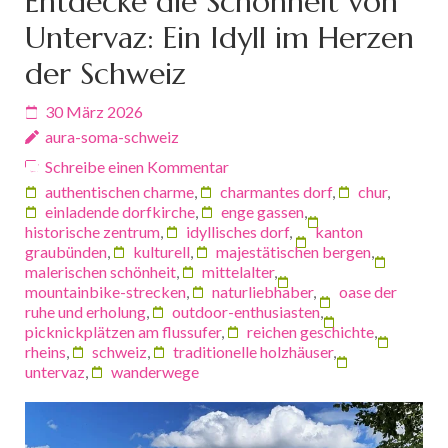
Entdecke die Schönheit von
Untervaz: Ein Idyll im Herzen
der Schweiz
30 März 2026
aura-soma-schweiz
Schreibe einen Kommentar
authentischen charme
,
charmantes dorf
,
chur
,
einladende dorfkirche
,
enge gassen
,
historische zentrum
,
idyllisches dorf
,
kanton
graubünden
,
kulturell
,
majestätischen bergen
,
malerischen schönheit
,
mittelalter
,
mountainbike-strecken
,
naturliebhaber
,
oase der
ruhe und erholung
,
outdoor-enthusiasten
,
picknickplätzen am flussufer
,
reichen geschichte
,
rheins
,
schweiz
,
traditionelle holzhäuser
,
untervaz
,
wanderwege