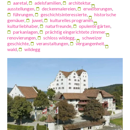
aaretal
,
adelsfamilien
,
architektur
,
ausstellungen
,
deckenmalereien
,
erweiterungen
,
führungen
,
geschichtsinteressierte
,
historische
gemäuer
,
juwel
,
kulturelles programm
,
kulturliebhaber
,
naturfreunde
,
opulente gärten
,
parkanlagen
,
prächtig eingerichtete zimmer
,
renovierungen
,
schloss wildegg
,
schweizer
geschichte
,
veranstaltungen
,
vergangenheit
,
wald
,
wildegg