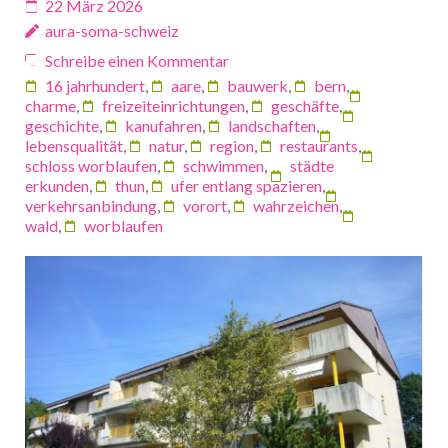
22 März 2026
aura-soma-schweiz
Schreibe einen Kommentar
16 jahrhundert
,
aare
,
bauwerk
,
bern
,
charme
,
freizeiteinrichtungen
,
geschäfte
,
geschichte
,
kanufahren
,
landschaften
,
lebensqualität
,
natur
,
region
,
restaurants
,
schloss worblaufen
,
schwimmen
,
städte
erkunden
,
thun
,
ufer entlang spazieren
,
verkehrsanbindung
,
vorort
,
wahrzeichen
,
wald
,
worblaufen