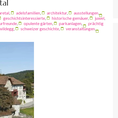
tal
aretal
,
adelsfamilien
,
architektur
,
ausstellungen
,
geschichtsinteressierte
,
historische gemäuer
,
juwel
,
urfreunde
,
opulente gärten
,
parkanlagen
,
prächtig
 wildegg
,
schweizer geschichte
,
veranstaltungen
,