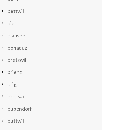
bettwil
biel
blausee
bonaduz
bretzwil
brienz
brig
brülisau
bubendorf
buttwil