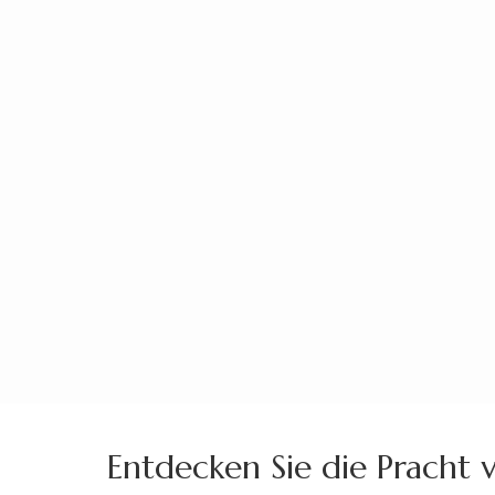
Zum
Inhalt
springen
(Enter
drücken)
Entdecken Sie die Pracht 