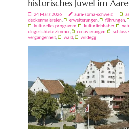
historisches Juwel im Aare
24 März 2026
aura-soma-schweiz
a
deckenmalereien
,
erweiterungen
,
führungen
,
kulturelles programm
,
kulturliebhaber
,
nat
eingerichtete zimmer
,
renovierungen
,
schloss
vergangenheit
,
wald
,
wildegg