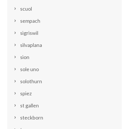
scuol
sempach
sigriswil
silvaplana
sion
sole uno
solothurn
spiez
st gallen
steckborn