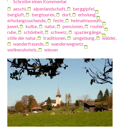
Schreibe einen Kommentar
aeschi
,
alpenlandschaft
,
berggipfel
,
bergluft
,
bergtouren
,
dorf
,
erholung
,
erholungssuchende
,
feste
,
heimatmuseum
,
juwel
,
kultur
,
natur
,
pensionen
,
routen
,
ruhe
,
schönheit
,
schweiz
,
spaziergänge
,
stille der natur
,
traditionen
,
umgebung
,
wälder
,
wanderfreunde
,
wanderwegnetz
,
wellnesshotels
,
wiesen