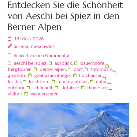
Entdecken Sie die Schönheit
von Aeschi bei Spiez in den
Berner Alpen
18 März 2026
aura-soma-schweiz
Schreibe einen Kommentar
aeschi bei spiez
,
ausblick
,
bauernhöfe
,
bergtouren
,
berner alpen
,
dorf
,
fotomotiv
,
gasthöfe
,
gleitschirmflieger
,
holzhäuser
,
kirche
,
kirchturm
,
mountainbiker
,
natur
,
outdoor
,
schönheit
,
skifahrer
,
thunersee
,
vielfalt
,
wanderungen