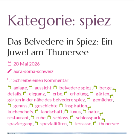
Kategorie:
spiez
Das Belvedere in Spiez: Ein
Juwel am Thunersee
28 Mai 2026
aura-soma-schweiz
Schreibe einen Kommentar
anlage
,
aussicht
,
belvedere spiez
,
berge
,
details
,
eleganz
,
erbe
,
erholung
,
gärten
,
gärten in der nähe des belvedere spiez
,
gemächer
,
genuss
,
geschichte
,
inspiration
,
küchenchefs
,
landschaft
,
luxus
,
natur
,
restaurant
,
ruhe
,
schloss
,
schlosspark
,
spaziergang
,
spezialitäten
,
terrasse
,
thunersee