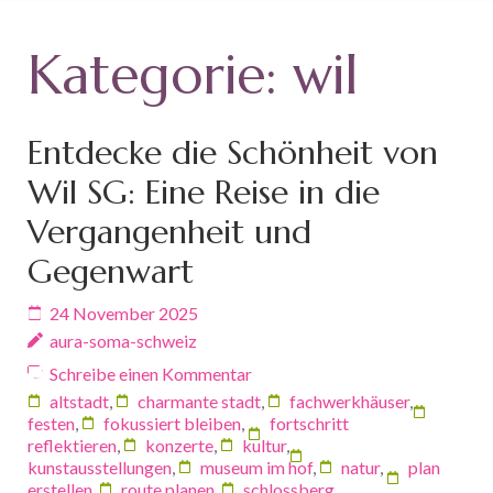
Kategorie:
wil
Entdecke die Schönheit von
Wil SG: Eine Reise in die
Vergangenheit und
Gegenwart
24 November 2025
aura-soma-schweiz
Schreibe einen Kommentar
altstadt
,
charmante stadt
,
fachwerkhäuser
,
festen
,
fokussiert bleiben
,
fortschritt
reflektieren
,
konzerte
,
kultur
,
kunstausstellungen
,
museum im hof
,
natur
,
plan
erstellen
,
route planen
,
schlossberg
,