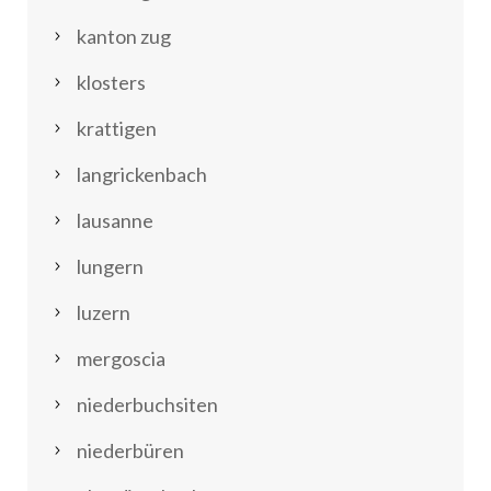
kanton zug
klosters
krattigen
langrickenbach
lausanne
lungern
luzern
mergoscia
niederbuchsiten
niederbüren