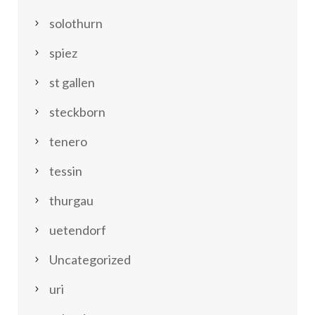
solothurn
spiez
st gallen
steckborn
tenero
tessin
thurgau
uetendorf
Uncategorized
uri