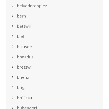
belvedere spiez
bern
bettwil
biel
blausee
bonaduz
bretzwil
brienz
brig
brülisau
bubendorf