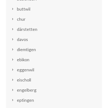
buttwil
chur
därstetten
davos
diemtigen
ebikon
eggenwil
eischoll
engelberg
eptingen