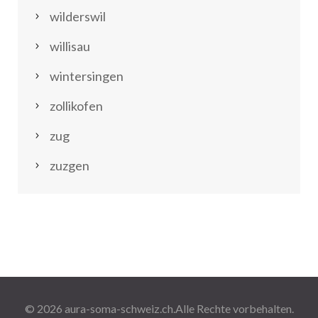
wilderswil
willisau
wintersingen
zollikofen
zug
zuzgen
© 2026
aura-soma-schweiz.ch
.Alle Rechte vorbehalten.