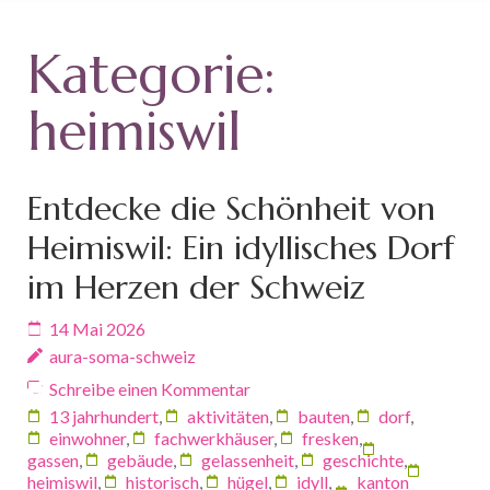
Kategorie:
heimiswil
Entdecke die Schönheit von
Heimiswil: Ein idyllisches Dorf
im Herzen der Schweiz
14 Mai 2026
aura-soma-schweiz
Schreibe einen Kommentar
13 jahrhundert
,
aktivitäten
,
bauten
,
dorf
,
einwohner
,
fachwerkhäuser
,
fresken
,
gassen
,
gebäude
,
gelassenheit
,
geschichte
,
heimiswil
,
historisch
,
hügel
,
idyll
,
kanton