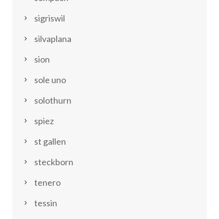
sigriswil
silvaplana
sion
sole uno
solothurn
spiez
st gallen
steckborn
tenero
tessin