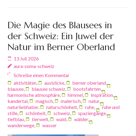
Die Magie des Blausees in
der Schweiz: Ein Juwel der
Natur im Berner Oberland
13 Juli 2026
aura-soma-schweiz
Schreibe einen Kommentar
aktivitäten
,
ausblicke
,
berner oberland
,
blausee
,
blausee schweiz
,
bootsfahrten
,
harmonische atmosphäre
,
himmel
,
inspiration
,
kandertal
,
magisch
,
malerisch
,
natur
,
naturliebhaber
,
naturschönheit
,
ruhe
,
ruhe und
stille
,
schönheit
,
schweiz
,
spaziergänge
,
tiefblau
,
tierwelt
,
wald
,
wälder
,
wanderwege
,
wasser