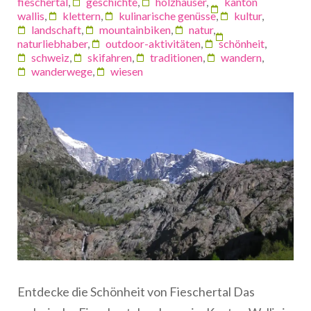
fieschertal
,
geschichte
,
holzhäuser
,
kanton
wallis
,
klettern
,
kulinarische genüsse
,
kultur
,
landschaft
,
mountainbiken
,
natur
,
naturliebhaber
,
outdoor-aktivitäten
,
schönheit
,
schweiz
,
skifahren
,
traditionen
,
wandern
,
wanderwege
,
wiesen
Entdecke die Schönheit von Fieschertal Das