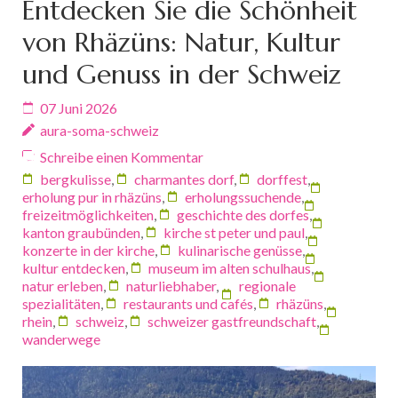
Entdecken Sie die Schönheit
von Rhäzüns: Natur, Kultur
und Genuss in der Schweiz
07 Juni 2026
aura-soma-schweiz
Schreibe einen Kommentar
bergkulisse
,
charmantes dorf
,
dorffest
,
erholung pur in rhäzüns
,
erholungssuchende
,
freizeitmöglichkeiten
,
geschichte des dorfes
,
kanton graubünden
,
kirche st peter und paul
,
konzerte in der kirche
,
kulinarische genüsse
,
kultur entdecken
,
museum im alten schulhaus
,
natur erleben
,
naturliebhaber
,
regionale
spezialitäten
,
restaurants und cafés
,
rhäzüns
,
rhein
,
schweiz
,
schweizer gastfreundschaft
,
wanderwege