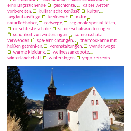
erholungssuchende
,
geschichte
,
kaltes wetter
vorbereiten
,
kulinarische genüsse
,
kultur
,
langlaufausflüge
,
lawinenab
,
natur
,
naturliebhaber
,
radwege
,
regionale spezialitäten
,
rutschfeste schuhe
,
schneeschuhwanderungen
,
schönheit von wintersingen
,
sonnenschutz
verwenden
,
spa-einrichtungen
,
thermoskanne mit
heißen getränken
,
veranstaltungen
,
wanderwege
,
warme kleidung
,
wellnessangebote
,
winterlandschaft
,
wintersingen
,
yoga-retreats