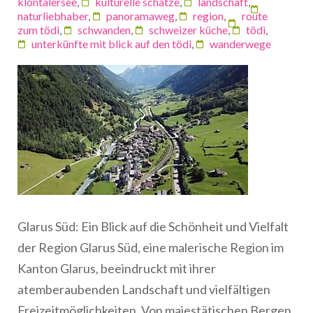
klöntalersee
,
kulturelle schätze
,
landschaft
,
naturliebhaber
,
panoramaweg
,
region
,
route
zum tödi
,
schwanden
,
schweizer küche
,
tödi
,
unterkünfte mit blick auf den tödi
,
wanderwege
Glarus Süd: Ein Blick auf die Schönheit und Vielfalt
der Region Glarus Süd, eine malerische Region im
Kanton Glarus, beeindruckt mit ihrer
atemberaubenden Landschaft und vielfältigen
Freizeitmöglichkeiten. Von majestätischen Bergen