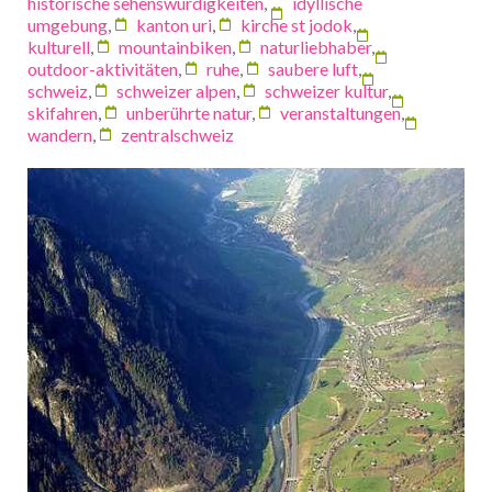
historische sehenswürdigkeiten
,
idyllische
umgebung
,
kanton uri
,
kirche st jodok
,
kulturell
,
mountainbiken
,
naturliebhaber
,
outdoor-aktivitäten
,
ruhe
,
saubere luft
,
schweiz
,
schweizer alpen
,
schweizer kultur
,
skifahren
,
unberührte natur
,
veranstaltungen
,
wandern
,
zentralschweiz