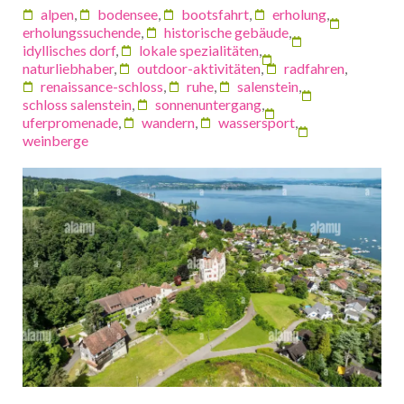
alpen
,
bodensee
,
bootsfahrt
,
erholung
,
erholungssuchende
,
historische gebäude
,
idyllisches dorf
,
lokale spezialitäten
,
naturliebhaber
,
outdoor-aktivitäten
,
radfahren
,
renaissance-schloss
,
ruhe
,
salenstein
,
schloss salenstein
,
sonnenuntergang
,
uferpromenade
,
wandern
,
wassersport
,
weinberge