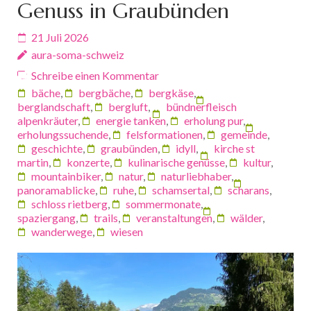
Genuss in Graubünden
21 Juli 2026
aura-soma-schweiz
Schreibe einen Kommentar
bäche
,
bergbäche
,
bergkäse
,
berglandschaft
,
bergluft
,
bündnerfleisch
alpenkräuter
,
energie tanken
,
erholung pur
,
erholungssuchende
,
felsformationen
,
gemeinde
,
geschichte
,
graubünden
,
idyll
,
kirche st
martin
,
konzerte
,
kulinarische genüsse
,
kultur
,
mountainbiker
,
natur
,
naturliebhaber
,
panoramablicke
,
ruhe
,
schamsertal
,
scharans
,
schloss rietberg
,
sommermonate
,
spaziergang
,
trails
,
veranstaltungen
,
wälder
,
wanderwege
,
wiesen