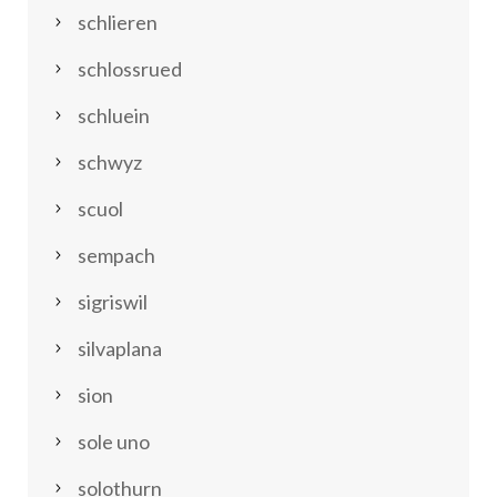
schlieren
schlossrued
schluein
schwyz
scuol
sempach
sigriswil
silvaplana
sion
sole uno
solothurn