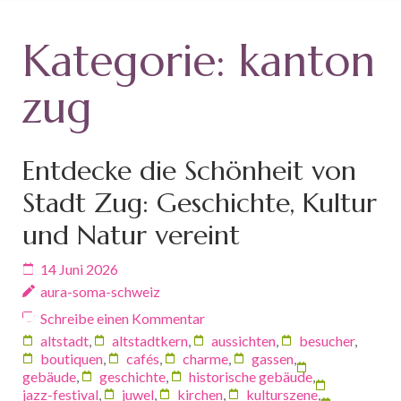
Kategorie:
kanton
zug
Entdecke die Schönheit von
Stadt Zug: Geschichte, Kultur
und Natur vereint
14 Juni 2026
aura-soma-schweiz
Schreibe einen Kommentar
altstadt
,
altstadtkern
,
aussichten
,
besucher
,
boutiquen
,
cafés
,
charme
,
gassen
,
gebäude
,
geschichte
,
historische gebäude
,
jazz-festival
,
juwel
,
kirchen
,
kulturszene
,