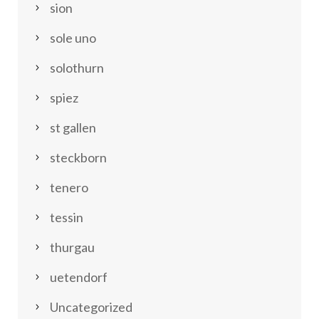
sion
sole uno
solothurn
spiez
st gallen
steckborn
tenero
tessin
thurgau
uetendorf
Uncategorized