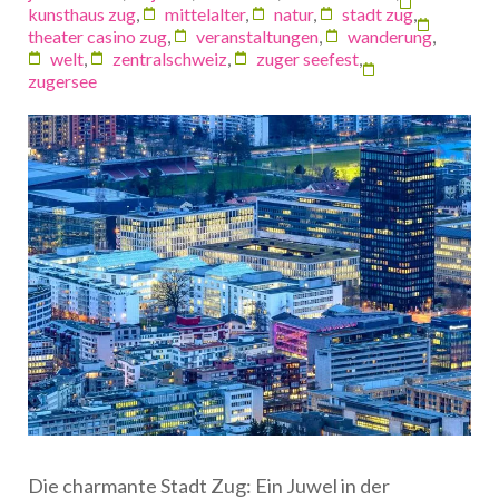
kunsthaus zug
,
mittelalter
,
natur
,
stadt zug
,
theater casino zug
,
veranstaltungen
,
wanderung
,
welt
,
zentralschweiz
,
zuger seefest
,
zugersee
Die charmante Stadt Zug: Ein Juwel in der