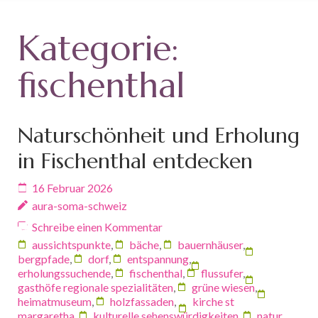
Kategorie:
fischenthal
Naturschönheit und Erholung
in Fischenthal entdecken
16 Februar 2026
aura-soma-schweiz
Schreibe einen Kommentar
aussichtspunkte
,
bäche
,
bauernhäuser
,
bergpfade
,
dorf
,
entspannung
,
erholungssuchende
,
fischenthal
,
flussufer
,
gasthöfe regionale spezialitäten
,
grüne wiesen
,
heimatmuseum
,
holzfassaden
,
kirche st
margaretha
,
kulturelle sehenswürdigkeiten
,
natur
,