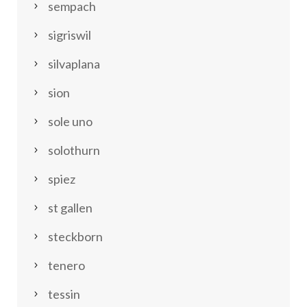
sempach
sigriswil
silvaplana
sion
sole uno
solothurn
spiez
st gallen
steckborn
tenero
tessin