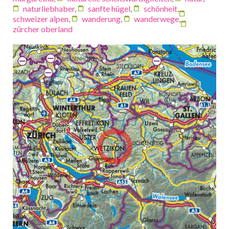
naturliebhaber
,
sanfte hügel
,
schönheit
,
schweizer alpen
,
wanderung
,
wanderwege
,
zürcher oberland