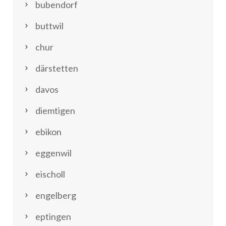
bubendorf
buttwil
chur
därstetten
davos
diemtigen
ebikon
eggenwil
eischoll
engelberg
eptingen