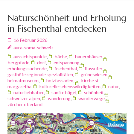
Naturschönheit und Erholung
in Fischenthal entdecken
16 Februar 2026
aura-soma-schweiz
aussichtspunkte
,
bäche
,
bauernhäuser
,
bergpfade
,
dorf
,
entspannung
,
erholungssuchende
,
fischenthal
,
flussufer
,
gasthöfe regionale spezialitäten
,
grüne wiesen
,
heimatmuseum
,
holzfassaden
,
kirche st
margaretha
,
kulturelle sehenswürdigkeiten
,
natur
,
naturliebhaber
,
sanfte hügel
,
schönheit
,
schweizer alpen
,
wanderung
,
wanderwege
,
zürcher oberland