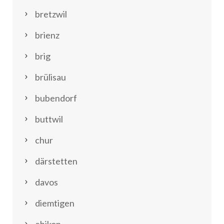
bretzwil
brienz
brig
brülisau
bubendorf
buttwil
chur
därstetten
davos
diemtigen
ebikon