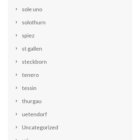
sole uno
solothurn
spiez
st gallen
steckborn
tenero
tessin
thurgau
uetendorf
Uncategorized