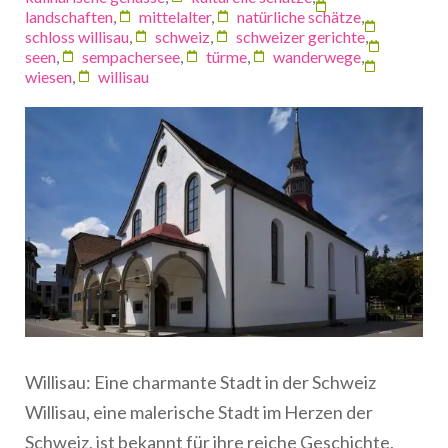
landschaften
,
mittelalter
,
natürliche schätze
,
schloss willisau
,
schweiz
,
schweizer gerichte
,
seen
,
sempachersee
,
türme
,
wanderwege
,
wiesen
,
willisau
Willisau: Eine charmante Stadt in der Schweiz
Willisau, eine malerische Stadt im Herzen der
Schweiz, ist bekannt für ihre reiche Geschichte,