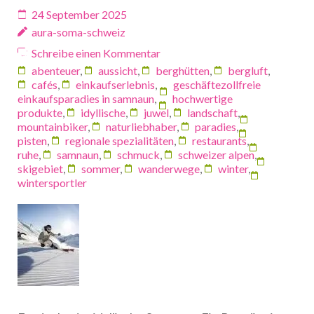
24 September 2025
aura-soma-schweiz
Schreibe einen Kommentar
abenteuer
,
aussicht
,
berghütten
,
bergluft
,
cafés
,
einkaufserlebnis
,
geschäftezollfreie
einkaufsparadies in samnaun
,
hochwertige
produkte
,
idyllische
,
juwel
,
landschaft
,
mountainbiker
,
naturliebhaber
,
paradies
,
pisten
,
regionale spezialitäten
,
restaurants
,
ruhe
,
samnaun
,
schmuck
,
schweizer alpen
,
skigebiet
,
sommer
,
wanderwege
,
winter
,
wintersportler