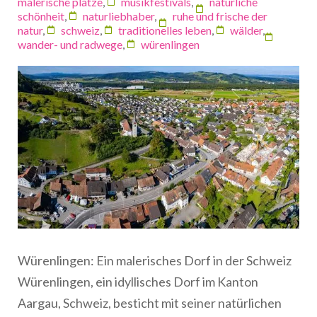
malerische plätze
,
musikfestivals
,
natürliche
schönheit
,
naturliebhaber
,
ruhe und frische der
natur
,
schweiz
,
traditionelles leben
,
wälder
,
wander- und radwege
,
würenlingen
Würenlingen: Ein malerisches Dorf in der Schweiz
Würenlingen, ein idyllisches Dorf im Kanton
Aargau, Schweiz, besticht mit seiner natürlichen