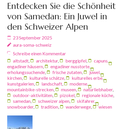
Entdecken Sie die Schönheit
von Samedan: Ein Juwel in
den Schweizer Alpen
23 September 2025
aura-soma-schweiz
Schreibe einen Kommentar
altstadt
,
architektur
,
berggipfel
,
capuns
,
engadiner häusern
,
engadiner nusstorte
,
erholungssuchende
,
frische zutaten
,
juwel
,
kirchen
,
kulturelle schätze
,
kulturelles erbe
,
kunstgalerien
,
landschaft
,
moderne
,
mountainbike-strecken
,
museen
,
naturliebhaber
,
outdoor-aktivitäten
,
pizokel
,
regionale küche
,
samedan
,
schweizer alpen
,
skifahrer
,
snowboarder
,
tradition
,
wanderwege
,
wiesen