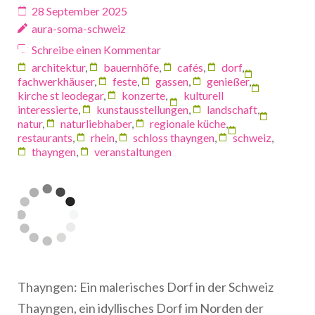
28 September 2025
aura-soma-schweiz
Schreibe einen Kommentar
architektur
,
bauernhöfe
,
cafés
,
dorf
,
fachwerkhäuser
,
feste
,
gassen
,
genießer
,
kirche st leodegar
,
konzerte
,
kulturell
interessierte
,
kunstausstellungen
,
landschaft
,
natur
,
naturliebhaber
,
regionale küche
,
restaurants
,
rhein
,
schloss thayngen
,
schweiz
,
thayngen
,
veranstaltungen
Thayngen: Ein malerisches Dorf in der Schweiz
Thayngen, ein idyllisches Dorf im Norden der