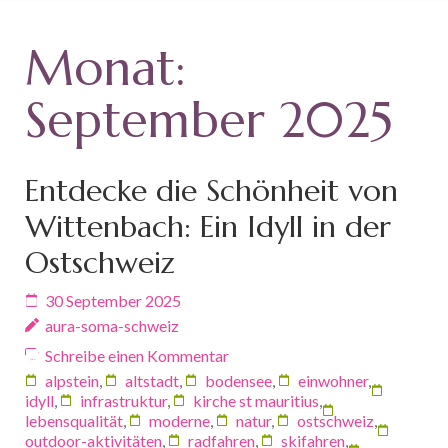
Monat:
September 2025
Entdecke die Schönheit von
Wittenbach: Ein Idyll in der
Ostschweiz
30 September 2025
aura-soma-schweiz
Schreibe einen Kommentar
alpstein
,
altstadt
,
bodensee
,
einwohner
,
idyll
,
infrastruktur
,
kirche st mauritius
,
lebensqualität
,
moderne
,
natur
,
ostschweiz
,
outdoor-aktivitäten
,
radfahren
,
skifahren
,