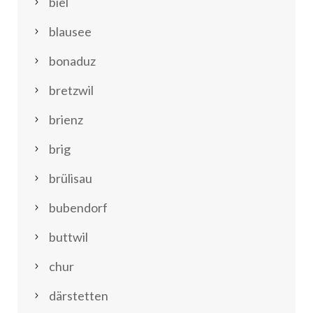
biel
blausee
bonaduz
bretzwil
brienz
brig
brülisau
bubendorf
buttwil
chur
därstetten