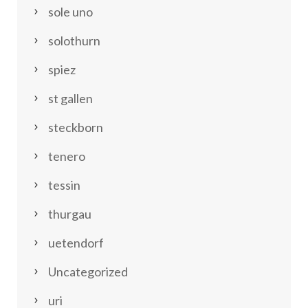
sole uno
solothurn
spiez
st gallen
steckborn
tenero
tessin
thurgau
uetendorf
Uncategorized
uri