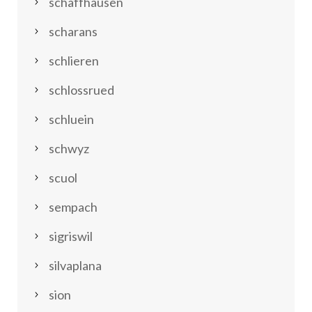
schaffhausen
scharans
schlieren
schlossrued
schluein
schwyz
scuol
sempach
sigriswil
silvaplana
sion