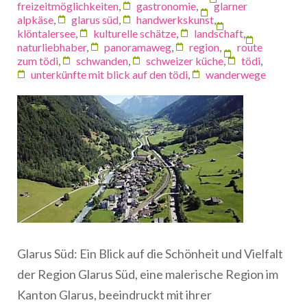
freizeitmöglichkeiten
,
gastronomie
,
glarner
alpkäse
,
glarus süd
,
handwerkskunst
,
klöntalersee
,
kulturelle schätze
,
landschaft
,
naturliebhaber
,
panoramaweg
,
region
,
route
zum tödi
,
schwanden
,
schweizer küche
,
tödi
,
unterkünfte mit blick auf den tödi
,
wanderwege
Glarus Süd: Ein Blick auf die Schönheit und Vielfalt
der Region Glarus Süd, eine malerische Region im
Kanton Glarus, beeindruckt mit ihrer