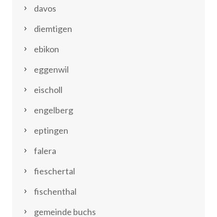
davos
diemtigen
ebikon
eggenwil
eischoll
engelberg
eptingen
falera
fieschertal
fischenthal
gemeinde buchs