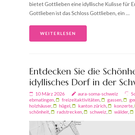
bietet Gottlieben eine idyllische Kulisse f
Gottlieben ist das Schloss Gottlieben, ein …
WEITERLESEN
Entdecken Sie die Schönh
idyllisches Dorf in der Sc
10 März 2026
aura-soma-schweiz
S
ebmatingen
,
freizeitaktivitäten
,
gassen
,
ge
holzhäuser
,
hügel
,
kanton zürich
,
konzerte
,
schönheit
,
radstrecken
,
schweiz
,
wälder
,