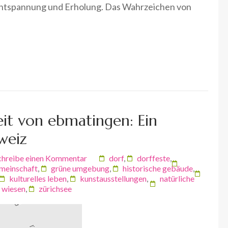
ür Entspannung und Erholung. Das Wahrzeichen von
eit von ebmatingen: Ein
hweiz
chreibe einen Kommentar
dorf
,
dorffeste
,
meinschaft
,
grüne umgebung
,
historische gebäude
,
kulturelles leben
,
kunstausstellungen
,
natürliche
wiesen
,
zürichsee