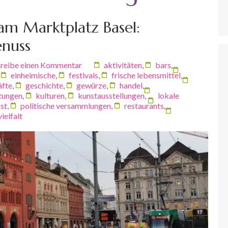
 am Marktplatz Basel:
enuss
reibe einen Kommentar
aktivitäten
,
bars
,
,
einheimische
,
festivals
,
frische lebensmittel
,
äfte
,
geschichte
,
gewürze
,
handel
,
ltungen
,
kulturen
,
kunstausstellungen
,
lokale
st
,
politische versammlungen
,
restaurants
,
vielfalt