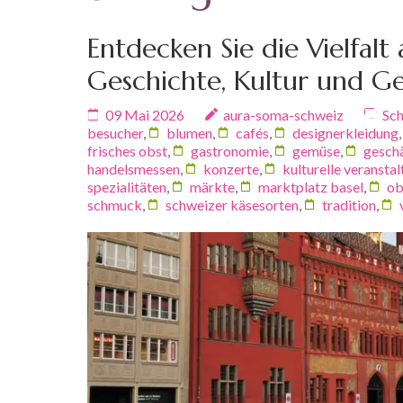
Entdecken Sie die Vielfalt
Geschichte, Kultur und G
09 Mai 2026
aura-soma-schweiz
Sch
besucher
,
blumen
,
cafés
,
designerkleidung
frisches obst
,
gastronomie
,
gemüse
,
gesch
handelsmessen
,
konzerte
,
kulturelle veransta
spezialitäten
,
märkte
,
marktplatz basel
,
ob
schmuck
,
schweizer käsesorten
,
tradition
,