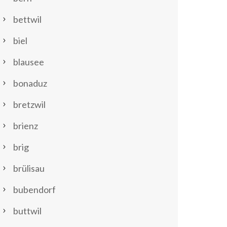
bettwil
biel
blausee
bonaduz
bretzwil
brienz
brig
brülisau
bubendorf
buttwil