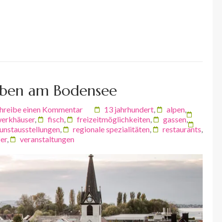
ieben am Bodensee
hreibe einen Kommentar
13 jahrhundert
,
alpen
,
erkhäuser
,
fisch
,
freizeitmöglichkeiten
,
gassen
,
unstausstellungen
,
regionale spezialitäten
,
restaurants
,
fer
,
veranstaltungen