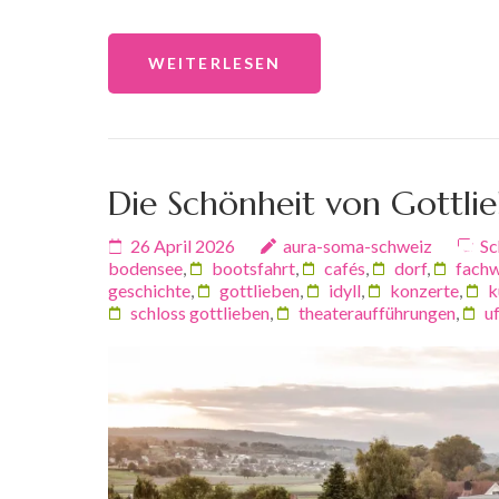
WEITERLESEN
Die Schönheit von Gottl
26 April 2026
aura-soma-schweiz
Sc
bodensee
,
bootsfahrt
,
cafés
,
dorf
,
fachw
geschichte
,
gottlieben
,
idyll
,
konzerte
,
k
schloss gottlieben
,
theateraufführungen
,
u