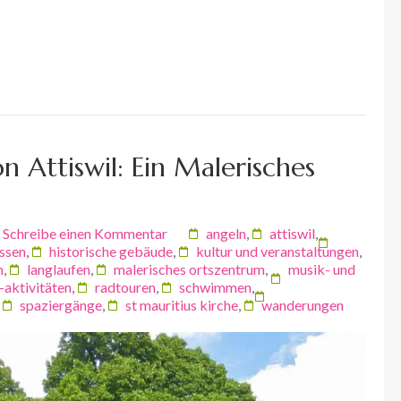
n Attiswil: Ein Malerisches
Schreibe einen Kommentar
angeln
,
attiswil
,
ssen
,
historische gebäude
,
kultur und veranstaltungen
,
n
,
langlaufen
,
malerisches ortszentrum
,
musik- und
-aktivitäten
,
radtouren
,
schwimmen
,
,
spaziergänge
,
st mauritius kirche
,
wanderungen