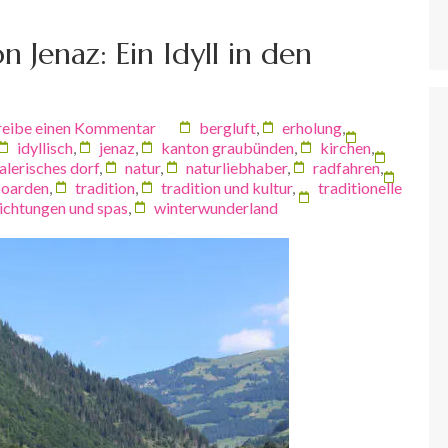
 Jenaz: Ein Idyll in den
reibe einen Kommentar
bergluft
,
erholung
,
idyllisch
,
jenaz
,
kanton graubünden
,
kirchen
,
alerisches dorf
,
natur
,
naturliebhaber
,
radfahren
,
oarden
,
tradition
,
tradition und kultur
,
traditionelle
richtungen und spas
,
winterwunderland