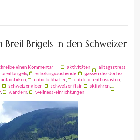
 Breil Brigels in den Schweizer
chreibe einen Kommentar
aktivitäten
,
alltagsstress
breil brigels
,
erholungssuchende
,
gassen des dorfes
,
untainbiken
,
naturliebhaber
,
outdoor-enthusiasten
,
t
,
schweizer alpen
,
schweizer flair
,
skifahren
,
r
,
wandern
,
wellness-einrichtungen