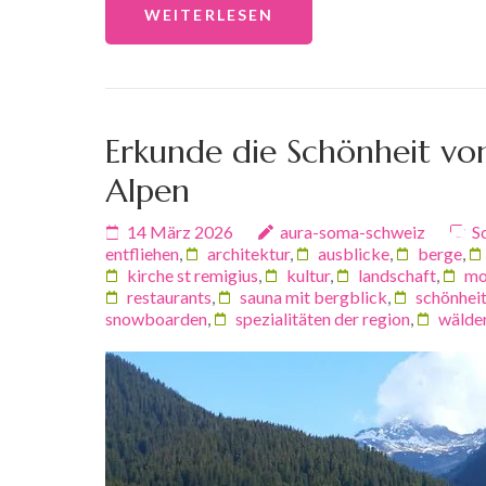
WEITERLESEN
Erkunde die Schönheit von
Alpen
14 März 2026
aura-soma-schweiz
S
entfliehen
,
architektur
,
ausblicke
,
berge
,
kirche st remigius
,
kultur
,
landschaft
,
mo
restaurants
,
sauna mit bergblick
,
schönhei
snowboarden
,
spezialitäten der region
,
wälde