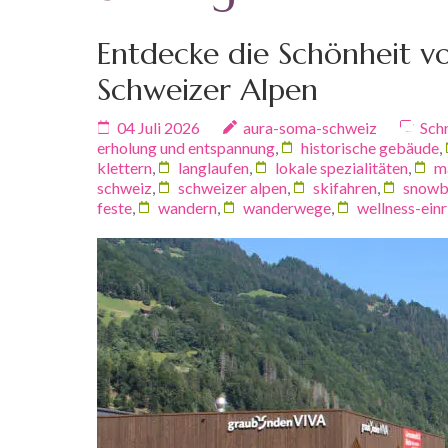
Entdecke die Schönheit von
Schweizer Alpen
04 Juli 2026
aura-soma-schweiz
Sch
erholung und entspannung
,
historische gebäude
,
klettern
,
langlaufen
,
lokale spezialitäten
,
m
schweiz
,
schweizer alpen
,
skifahren
,
snowb
feste
,
wandern
,
wanderwege
,
wellness-ein