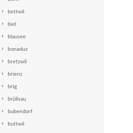
bettwil
biel
blausee
bonaduz
bretzwil
brienz
brig
brülisau
bubendorf
buttwil