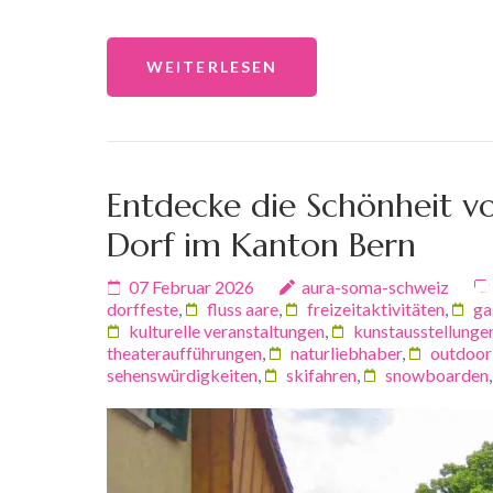
WEITERLESEN
Entdecke die Schönheit vo
Dorf im Kanton Bern
07 Februar 2026
aura-soma-schweiz
dorffeste
,
fluss aare
,
freizeitaktivitäten
,
ga
kulturelle veranstaltungen
,
kunstausstellunge
theateraufführungen
,
naturliebhaber
,
outdoor
sehenswürdigkeiten
,
skifahren
,
snowboarden