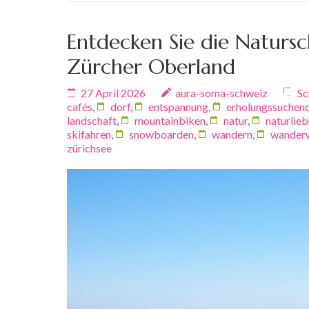
Entdecken Sie die Natursc
Zürcher Oberland
27 April 2026
aura-soma-schweiz
Sc
cafés
,
dorf
,
entspannung
,
erholungssuchen
landschaft
,
mountainbiken
,
natur
,
naturlie
skifahren
,
snowboarden
,
wandern
,
wander
zürichsee