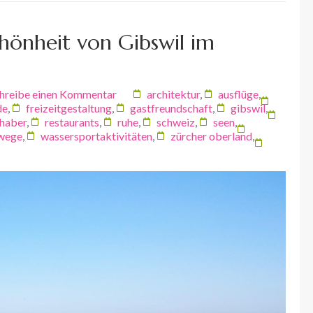
hönheit von Gibswil im
hreibe einen Kommentar
architektur
,
ausflüge
,
de
,
freizeitgestaltung
,
gastfreundschaft
,
gibswil
,
bhaber
,
restaurants
,
ruhe
,
schweiz
,
seen
,
wege
,
wassersportaktivitäten
,
zürcher oberland
,