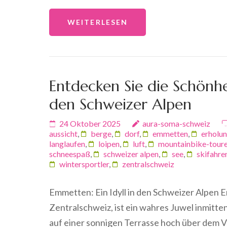
WEITERLESEN
Entdecken Sie die Schönhe
den Schweizer Alpen
24 Oktober 2025
aura-soma-schweiz
aussicht
,
berge
,
dorf
,
emmetten
,
erholu
langlaufen
,
loipen
,
luft
,
mountainbike-tour
schneespaß
,
schweizer alpen
,
see
,
skifahre
wintersportler
,
zentralschweiz
Emmetten: Ein Idyll in den Schweizer Alpen E
Zentralschweiz, ist ein wahres Juwel inmit
auf einer sonnigen Terrasse hoch über dem 