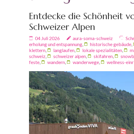
Entdecke die Schönheit von
Schweizer Alpen
04 Juli 2026
aura-soma-schweiz
Sch
erholung und entspannung
,
historische gebäude
,
klettern
,
langlaufen
,
lokale spezialitäten
,
m
schweiz
,
schweizer alpen
,
skifahren
,
snowb
feste
,
wandern
,
wanderwege
,
wellness-ein