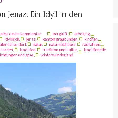
 Jenaz: Ein Idyll in den
reibe einen Kommentar
bergluft
,
erholung
,
idyllisch
,
jenaz
,
kanton graubünden
,
kirchen
,
alerisches dorf
,
natur
,
naturliebhaber
,
radfahren
,
oarden
,
tradition
,
tradition und kultur
,
traditionelle
richtungen und spas
,
winterwunderland