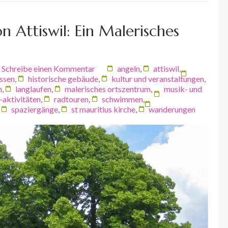
n Attiswil: Ein Malerisches
Schreibe einen Kommentar
angeln
,
attiswil
,
ssen
,
historische gebäude
,
kultur und veranstaltungen
,
n
,
langlaufen
,
malerisches ortszentrum
,
musik- und
-aktivitäten
,
radtouren
,
schwimmen
,
,
spaziergänge
,
st mauritius kirche
,
wanderungen