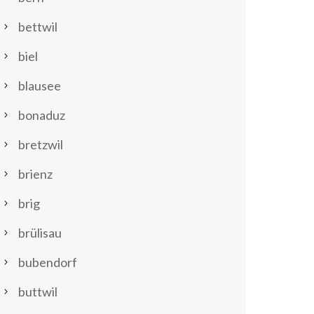
bettwil
biel
blausee
bonaduz
bretzwil
brienz
brig
brülisau
bubendorf
buttwil