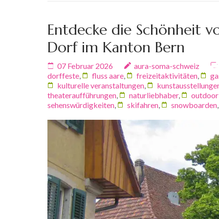
Entdecke die Schönheit vo
Dorf im Kanton Bern
07 Februar 2026
aura-soma-schweiz
dorffeste
,
fluss aare
,
freizeitaktivitäten
,
ga
kulturelle veranstaltungen
,
kunstausstellunge
theateraufführungen
,
naturliebhaber
,
outdoor
sehenswürdigkeiten
,
skifahren
,
snowboarden