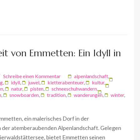
it von Emmetten: Ein Idyll in
Schreibe einen Kommentar
alpenlandschaft
,
ng
,
idyll
,
juwel
,
kletterabenteuer
,
kultur
,
en
,
natur
,
pisten
,
schneeschuhwandern
,
n
,
snowboarden
,
tradition
,
wanderungen
,
winter
,
mmetten, ein malerisches Dorf in der
ten der atemberaubenden Alpenlandschaft. Gelegen
Vierwaldstättersee, bietet Emmetten seinen