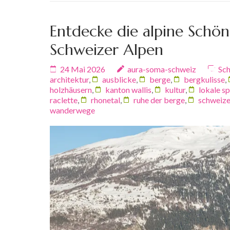
Entdecke die alpine Schönh
Schweizer Alpen
24 Mai 2026
aura-soma-schweiz
Sch
architektur
,
ausblicke
,
berge
,
bergkulisse
,
holzhäusern
,
kanton wallis
,
kultur
,
lokale sp
raclette
,
rhonetal
,
ruhe der berge
,
schweize
wanderwege