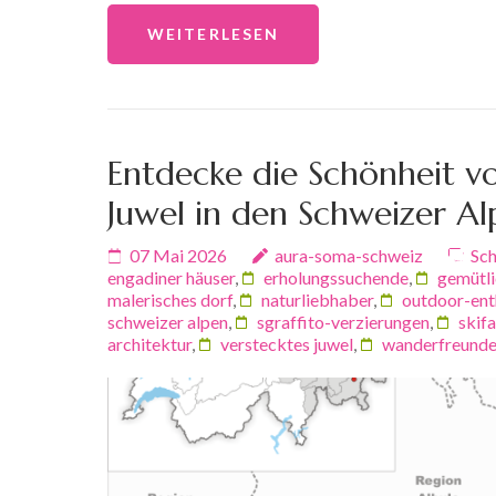
WEITERLESEN
Entdecke die Schönheit vo
Juwel in den Schweizer Al
07 Mai 2026
aura-soma-schweiz
Sch
engadiner häuser
,
erholungssuchende
,
gemütli
malerisches dorf
,
naturliebhaber
,
outdoor-ent
schweizer alpen
,
sgraffito-verzierungen
,
skifa
architektur
,
verstecktes juwel
,
wanderfreund