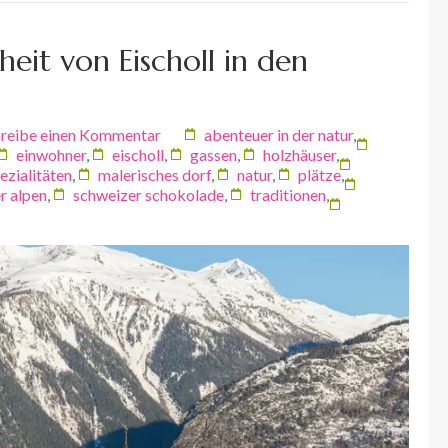
eit von Eischoll in den
reibe einen Kommentar
abenteuer in der natur
,
einwohner
,
eischoll
,
gassen
,
holzhäuser
,
ezialitäten
,
malerisches dorf
,
natur
,
plätze
,
r alpen
,
schweizer schokolade
,
traditionen
,