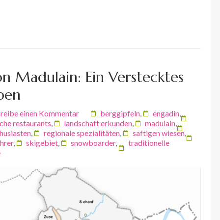
n Madulain: Ein Verstecktes
pen
reibe einen Kommentar
berggipfeln
,
engadin
,
che restaurants
,
landschaft erkunden
,
madulain
,
husiasten
,
regionale spezialitäten
,
saftigen wiesen
,
hrer
,
skigebiet
,
snowboarder
,
traditionelle
e