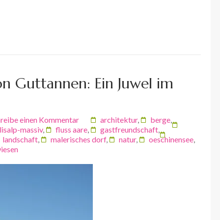
on Guttannen: Ein Juwel im
reibe einen Kommentar
architektur
,
berge
,
isalp-massiv
,
fluss aare
,
gastfreundschaft
,
landschaft
,
malerisches dorf
,
natur
,
oeschinensee
,
iesen