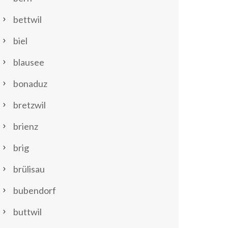
bettwil
biel
blausee
bonaduz
bretzwil
brienz
brig
brülisau
bubendorf
buttwil