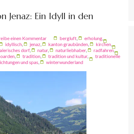
 Jenaz: Ein Idyll in den
reibe einen Kommentar
bergluft
,
erholung
,
idyllisch
,
jenaz
,
kanton graubünden
,
kirchen
,
alerisches dorf
,
natur
,
naturliebhaber
,
radfahren
,
oarden
,
tradition
,
tradition und kultur
,
traditionelle
richtungen und spas
,
winterwunderland