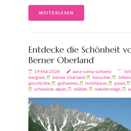
WEITERLESEN
Entdecke die Schönheit v
Berner Oberland
19 Mai 2026
aura-soma-schweiz
Sch
bergsee
,
berner oberland
,
besucher
,
blüeml
geschichte
,
guttannen
,
holzhäuser
,
juwel
,
schweizer alpen
,
wälder
,
wanderwege
,
w