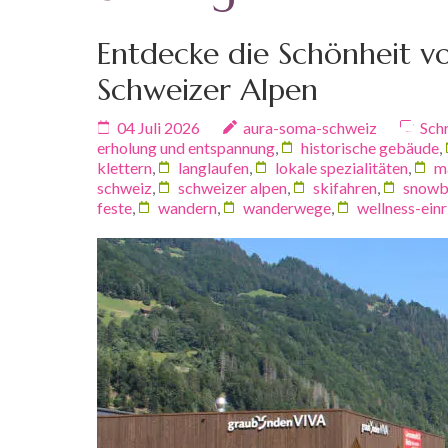
Entdecke die Schönheit von
Schweizer Alpen
04 Juli 2026
aura-soma-schweiz
Sch
erholung und entspannung
,
historische gebäude
,
klettern
,
langlaufen
,
lokale spezialitäten
,
m
schweiz
,
schweizer alpen
,
skifahren
,
snowb
feste
,
wandern
,
wanderwege
,
wellness-ein