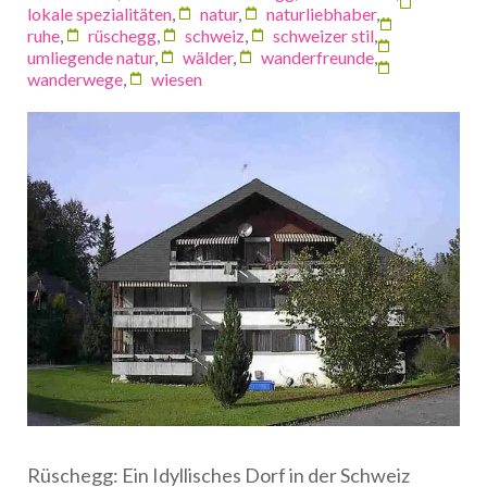
lokale spezialitäten
,
natur
,
naturliebhaber
,
ruhe
,
rüschegg
,
schweiz
,
schweizer stil
,
umliegende natur
,
wälder
,
wanderfreunde
,
wanderwege
,
wiesen
Rüschegg: Ein Idyllisches Dorf in der Schweiz