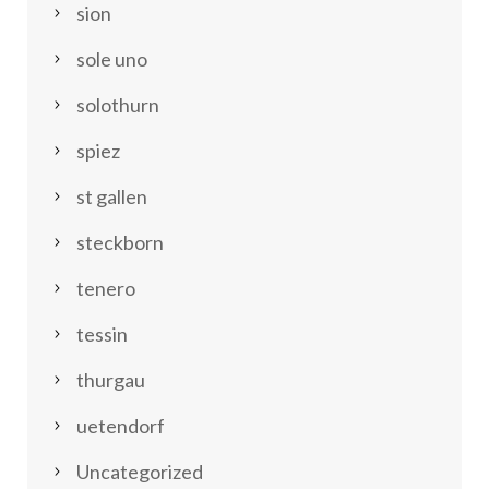
sion
sole uno
solothurn
spiez
st gallen
steckborn
tenero
tessin
thurgau
uetendorf
Uncategorized