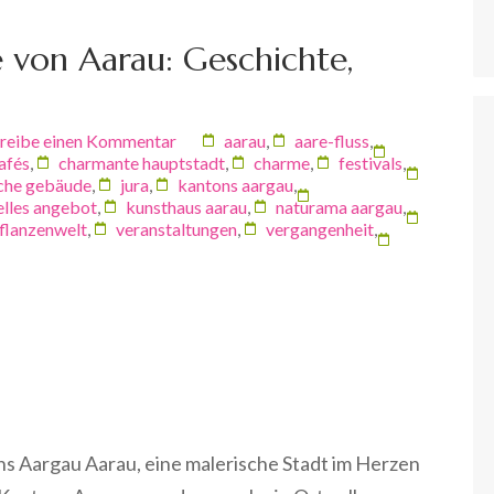
 von Aarau: Geschichte,
reibe einen Kommentar
aarau
,
aare-fluss
,
afés
,
charmante hauptstadt
,
charme
,
festivals
,
sche gebäude
,
jura
,
kantons aargau
,
elles angebot
,
kunsthaus aarau
,
naturama aargau
,
pflanzenwelt
,
veranstaltungen
,
vergangenheit
,
s Aargau Aarau, eine malerische Stadt im Herzen