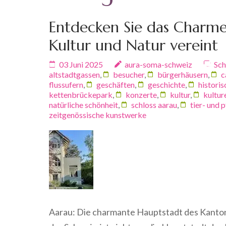
Entdecken Sie das Charme
Kultur und Natur vereint
03 Juni 2025
aura-soma-schweiz
Sch
altstadtgassen
,
besucher
,
bürgerhäusern
,
c
flussufern
,
geschäften
,
geschichte
,
histori
kettenbrückepark
,
konzerte
,
kultur
,
kultur
natürliche schönheit
,
schloss aarau
,
tier- und 
zeitgenössische kunstwerke
Aarau: Die charmante Hauptstadt des Kanton