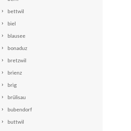
bettwil
biel
blausee
bonaduz
bretzwil
brienz
brig
brülisau
bubendorf
buttwil