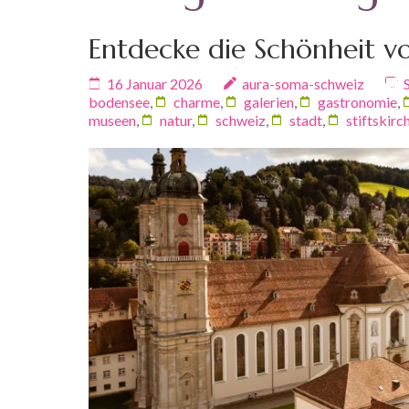
Entdecke die Schönheit vo
16 Januar 2026
aura-soma-schweiz
bodensee
,
charme
,
galerien
,
gastronomie
,
museen
,
natur
,
schweiz
,
stadt
,
stiftskirc