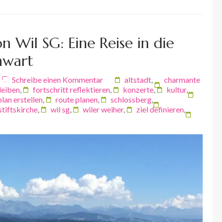
 Wil SG: Eine Reise in die
nwart
Schreibe einen Kommentar
altstadt
,
charmante
leiben
,
fortschritt reflektieren
,
konzerte
,
kultur
,
plan erstellen
,
route planen
,
schlossberg
,
stiftskirche
,
wil sg
,
wiler weiher
,
ziel definieren
,