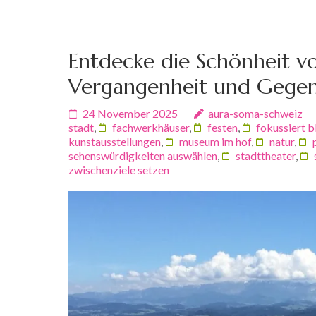
Entdecke die Schönheit von
Vergangenheit und Gege
24 November 2025
aura-soma-schweiz
stadt
,
fachwerkhäuser
,
festen
,
fokussiert b
kunstausstellungen
,
museum im hof
,
natur
,
sehenswürdigkeiten auswählen
,
stadttheater
,
zwischenziele setzen