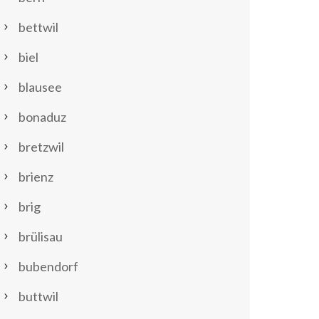
bettwil
biel
blausee
bonaduz
bretzwil
brienz
brig
brülisau
bubendorf
buttwil