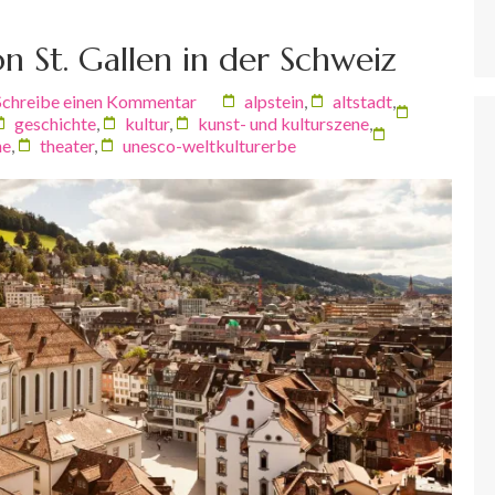
n St. Gallen in der Schweiz
Schreibe einen Kommentar
alpstein
,
altstadt
,
geschichte
,
kultur
,
kunst- und kulturszene
,
he
,
theater
,
unesco-weltkulturerbe