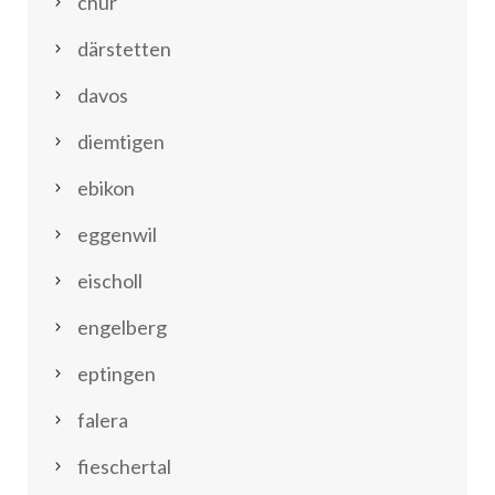
chur
därstetten
davos
diemtigen
ebikon
eggenwil
eischoll
engelberg
eptingen
falera
fieschertal