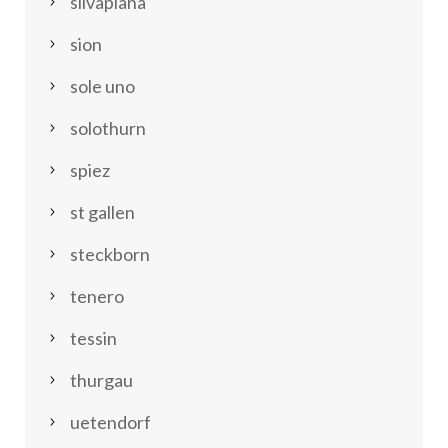
silvaplana
sion
sole uno
solothurn
spiez
st gallen
steckborn
tenero
tessin
thurgau
uetendorf