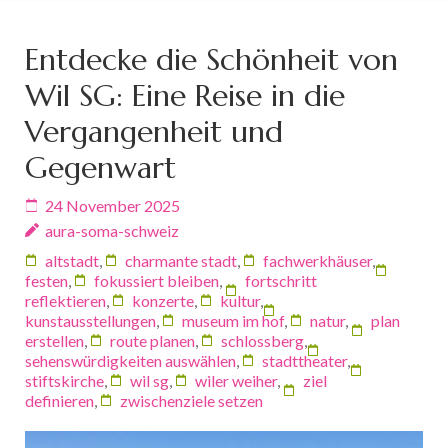
Entdecke die Schönheit von
Wil SG: Eine Reise in die
Vergangenheit und
Gegenwart
24 November 2025
aura-soma-schweiz
altstadt
,
charmante stadt
,
fachwerkhäuser
,
festen
,
fokussiert bleiben
,
fortschritt
reflektieren
,
konzerte
,
kultur
,
kunstausstellungen
,
museum im hof
,
natur
,
plan
erstellen
,
route planen
,
schlossberg
,
sehenswürdigkeiten auswählen
,
stadttheater
,
stiftskirche
,
wil sg
,
wiler weiher
,
ziel
definieren
,
zwischenziele setzen