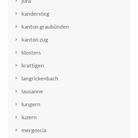
jura
kandersteg
kanton graubünden
kanton zug
klosters
krattigen
langrickenbach
lausanne
lungern
luzern
mergoscia