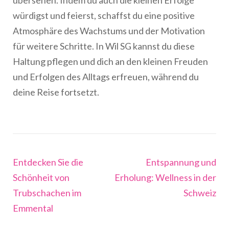
übersehen. Indem du auch die kleinen Erfolge
würdigst und feierst, schaffst du eine positive
Atmosphäre des Wachstums und der Motivation
für weitere Schritte. In Wil SG kannst du diese
Haltung pflegen und dich an den kleinen Freuden
und Erfolgen des Alltags erfreuen, während du
deine Reise fortsetzt.
Beitragsnavigation
Entdecken Sie die
Entspannung und
Schönheit von
Erholung: Wellness in der
Trubschachen im
Schweiz
Emmental