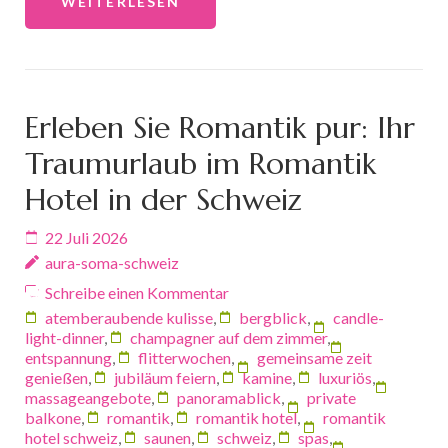
WEITERLESEN
Erleben Sie Romantik pur: Ihr
Traumurlaub im Romantik
Hotel in der Schweiz
22 Juli 2026
aura-soma-schweiz
Schreibe einen Kommentar
atemberaubende kulisse
,
bergblick
,
candle-
light-dinner
,
champagner auf dem zimmer
,
entspannung
,
flitterwochen
,
gemeinsame zeit
genießen
,
jubiläum feiern
,
kamine
,
luxuriös
,
massageangebote
,
panoramablick
,
private
balkone
,
romantik
,
romantik hotel
,
romantik
hotel schweiz
,
saunen
,
schweiz
,
spas
,