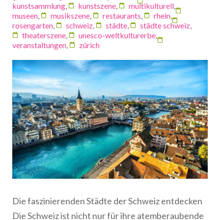
kunstsammlung
,
kunstszene
,
multikulturell
,
museen
,
musikszene
,
restaurants
,
rhein
,
rosengarten
,
schweiz
,
städte
,
städte schweiz
,
theaterszene
,
unesco-weltkulturerbe
,
veranstaltungen
,
zürich
Die faszinierenden Städte der Schweiz entdecken
Die Schweiz ist nicht nur für ihre atemberaubende