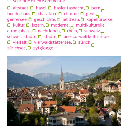
Schreibe einen Kommentar
altstadt
,
basel
,
basler fasnacht
,
bern
,
bundeshaus
,
charakter
,
charme
,
genf
,
genfersee
,
geschichte
,
jet d'eau
,
kapellbrücke
,
kultur
,
luzern
,
moderne
,
multikulturelle
atmosphäre
,
nachtleben
,
rhein
,
schweiz
,
schweiz städte
,
städte
,
unesco-weltkulturerbe
,
vielfalt
,
vierwaldstättersee
,
zürich
,
zürichsee
,
zytglogge