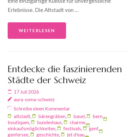
eine einzigartige Kulisse für unvergessliche
Erlebnisse. Die Altstadt von …
WEITERLESEN
Entdecke die faszinierenden
Städte der Schweiz
17 Juli 2026
aura-soma-schweiz
Schreibe einen Kommentar
altstadt
,
bärengräben
,
basel
,
bern
,
boutiquen
,
bundeshaus
,
charme
,
einkaufsmöglichkeiten
,
festivals
,
genf
,
genfersee
,
geschichte
,
jet d'eau
,