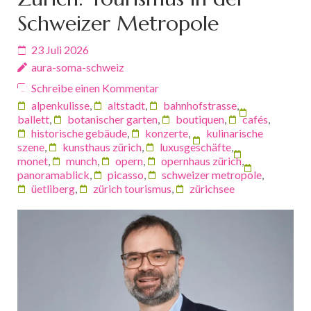
Schweizer Metropole
23 Juli 2026
aura-soma-schweiz
Schreibe einen Kommentar
alpenkulisse
,
altstadt
,
bahnhofstrasse
,
ballett
,
botanischer garten
,
boutiquen
,
cafés
,
historische gebäude
,
konzerte
,
kulinarische
szene
,
kunsthaus zürich
,
luxusgeschäfte
,
monet
,
munch
,
opern
,
opernhaus zürich
,
panoramablick
,
picasso
,
schweizer metropole
,
üetliberg
,
zürich tourismus
,
zürichsee