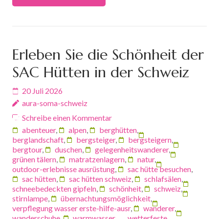
Erleben Sie die Schönheit der
SAC Hütten in der Schweiz
20 Juli 2026
aura-soma-schweiz
Schreibe einen Kommentar
abenteuer
,
alpen
,
berghütten
,
berglandschaft
,
bergsteiger
,
bergsteigern
,
bergtour
,
duschen
,
gelegenheitswanderer
,
grünen tälern
,
matratzenlagern
,
natur
,
outdoor-erlebnisse ausrüstung
,
sac hütte besuchen
,
sac hütten
,
sac hütten schweiz
,
schlafsälen
,
schneebedeckten gipfeln
,
schönheit
,
schweiz
,
stirnlampe
,
übernachtungsmöglichkeit
,
verpflegung wasser erste-hilfe-ausr
,
wanderer
,
wanderschuhe
,
warmwasser
,
wetterfeste