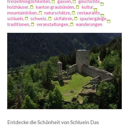
freizeitmöglichkeiten
,
gassen
,
geschichte
,
holzhäuser
,
kanton graubünden
,
kultur
,
mountainbiken
,
naturschätze
,
restaurants
,
schluein
,
schweiz
,
skifahren
,
spaziergänge
,
traditionen
,
veranstaltungen
,
wanderungen
Entdecke die Schönheit von Schluein Das