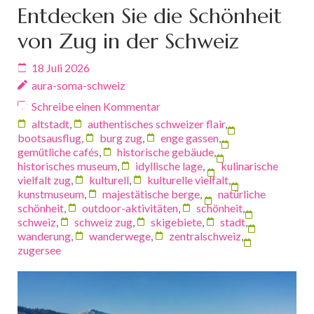
Entdecken Sie die Schönheit
von Zug in der Schweiz
18 Juli 2026
aura-soma-schweiz
Schreibe einen Kommentar
altstadt
,
authentisches schweizer flair
,
bootsausflug
,
burg zug
,
enge gassen
,
gemütliche cafés
,
historische gebäude
,
historisches museum
,
idyllische lage
,
kulinarische
vielfalt zug
,
kulturell
,
kulturelle vielfalt
,
kunstmuseum
,
majestätische berge
,
natürliche
schönheit
,
outdoor-aktivitäten
,
schönheit
,
schweiz
,
schweiz zug
,
skigebiete
,
stadt
,
wanderung
,
wanderwege
,
zentralschweiz
,
zugersee