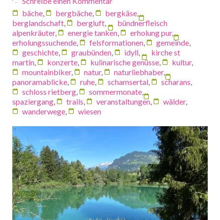
Schreibe einen Kommentar
bäche
,
bergbäche
,
bergkäse
,
berglandschaft
,
bergluft
,
bündnerfleisch
alpenkräuter
,
energie tanken
,
erholung pur
,
erholungssuchende
,
felsformationen
,
gemeinde
,
geschichte
,
graubünden
,
idyll
,
kirche st
martin
,
konzerte
,
kulinarische genüsse
,
kultur
,
mountainbiker
,
natur
,
naturliebhaber
,
panoramablicke
,
ruhe
,
schamsertal
,
scharans
,
schloss rietberg
,
sommermonate
,
spaziergang
,
trails
,
veranstaltungen
,
wälder
,
wanderwege
,
wiesen