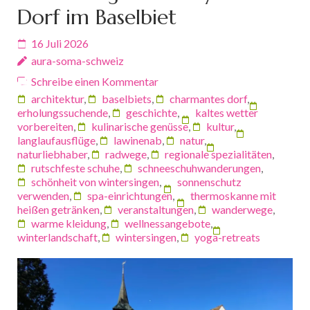
Dorf im Baselbiet
16 Juli 2026
aura-soma-schweiz
Schreibe einen Kommentar
architektur
,
baselbiets
,
charmantes dorf
,
erholungssuchende
,
geschichte
,
kaltes wetter
vorbereiten
,
kulinarische genüsse
,
kultur
,
langlaufausflüge
,
lawinenab
,
natur
,
naturliebhaber
,
radwege
,
regionale spezialitäten
,
rutschfeste schuhe
,
schneeschuhwanderungen
,
schönheit von wintersingen
,
sonnenschutz
verwenden
,
spa-einrichtungen
,
thermoskanne mit
heißen getränken
,
veranstaltungen
,
wanderwege
,
warme kleidung
,
wellnessangebote
,
winterlandschaft
,
wintersingen
,
yoga-retreats