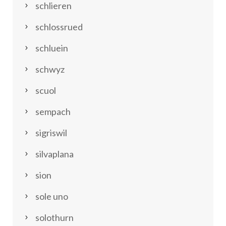
schlieren
schlossrued
schluein
schwyz
scuol
sempach
sigriswil
silvaplana
sion
sole uno
solothurn