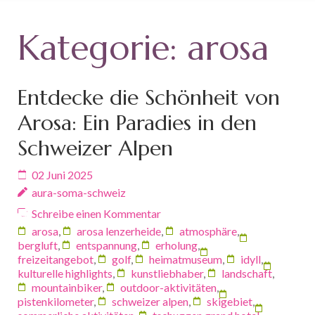
Kategorie:
arosa
Entdecke die Schönheit von
Arosa: Ein Paradies in den
Schweizer Alpen
02 Juni 2025
aura-soma-schweiz
Schreibe einen Kommentar
arosa
,
arosa lenzerheide
,
atmosphäre
,
bergluft
,
entspannung
,
erholung
,
freizeitangebot
,
golf
,
heimatmuseum
,
idyll
,
kulturelle highlights
,
kunstliebhaber
,
landschaft
,
mountainbiker
,
outdoor-aktivitäten
,
pistenkilometer
,
schweizer alpen
,
skigebiet
,