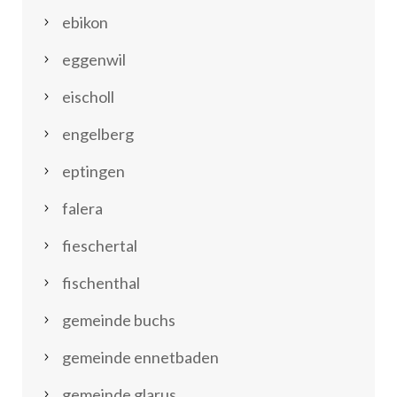
ebikon
eggenwil
eischoll
engelberg
eptingen
falera
fieschertal
fischenthal
gemeinde buchs
gemeinde ennetbaden
gemeinde glarus