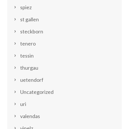
spiez
st gallen
steckborn
tenero
tessin
thurgau
uetendorf
Uncategorized
uri
valendas
vinelz