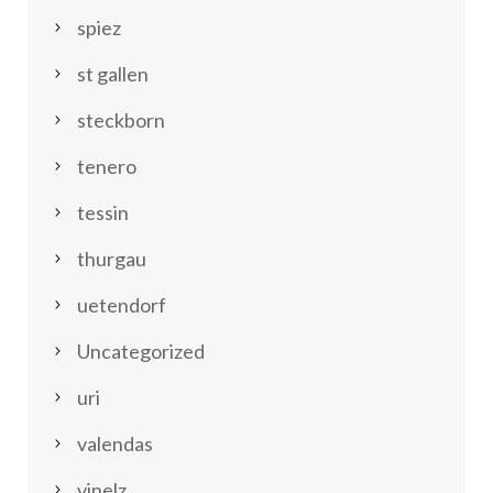
spiez
st gallen
steckborn
tenero
tessin
thurgau
uetendorf
Uncategorized
uri
valendas
vinelz