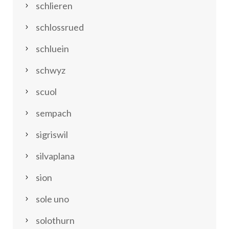
schlieren
schlossrued
schluein
schwyz
scuol
sempach
sigriswil
silvaplana
sion
sole uno
solothurn