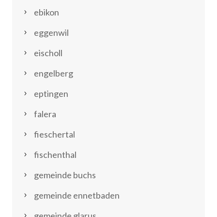
ebikon
eggenwil
eischoll
engelberg
eptingen
falera
fieschertal
fischenthal
gemeinde buchs
gemeinde ennetbaden
gemeinde glarus