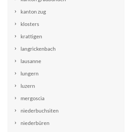
kanton zug
klosters
krattigen
langrickenbach
lausanne
lungern
luzern
mergoscia
niederbuchsiten
niederbüren