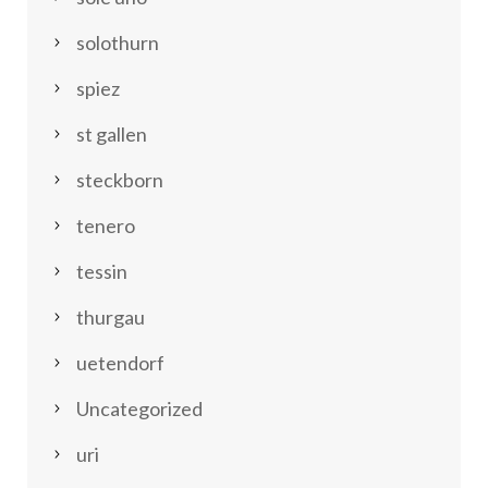
solothurn
spiez
st gallen
steckborn
tenero
tessin
thurgau
uetendorf
Uncategorized
uri