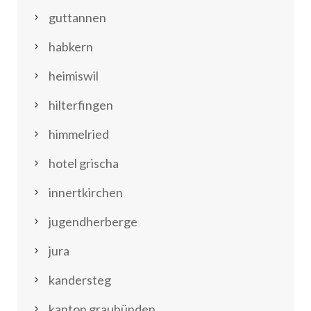
guttannen
habkern
heimiswil
hilterfingen
himmelried
hotel grischa
innertkirchen
jugendherberge
jura
kandersteg
kanton graubünden