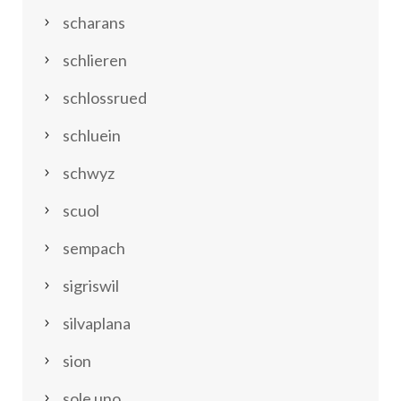
scharans
schlieren
schlossrued
schluein
schwyz
scuol
sempach
sigriswil
silvaplana
sion
sole uno