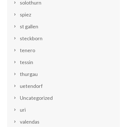
solothurn
spiez
st gallen
steckborn
tenero
tessin
thurgau
uetendorf
Uncategorized
uri
valendas