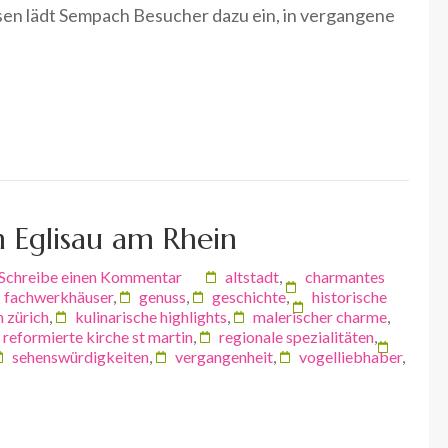
en lädt Sempach Besucher dazu ein, in vergangene
 Eglisau am Rhein
Schreibe einen Kommentar
altstadt
,
charmantes
fachwerkhäuser
,
genuss
,
geschichte
,
historische
 zürich
,
kulinarische highlights
,
malerischer charme
,
reformierte kirche st martin
,
regionale spezialitäten
,
sehenswürdigkeiten
,
vergangenheit
,
vogelliebhaber
,