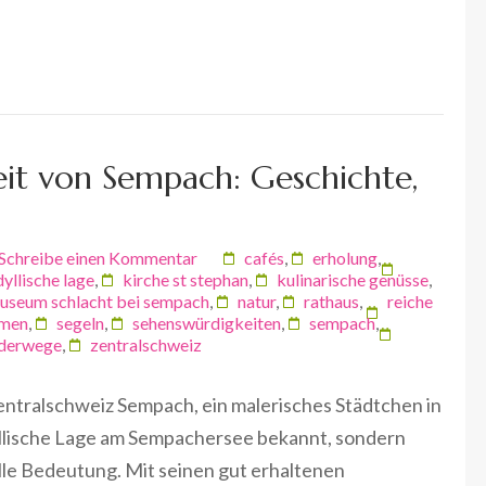
eit von Sempach: Geschichte,
Schreibe einen Kommentar
cafés
,
erholung
,
dyllische lage
,
kirche st stephan
,
kulinarische genüsse
,
useum schlacht bei sempach
,
natur
,
rathaus
,
reiche
men
,
segeln
,
sehenswürdigkeiten
,
sempach
,
derwege
,
zentralschweiz
ntralschweiz Sempach, ein malerisches Städtchen in
idyllische Lage am Sempachersee bekannt, sondern
lle Bedeutung. Mit seinen gut erhaltenen