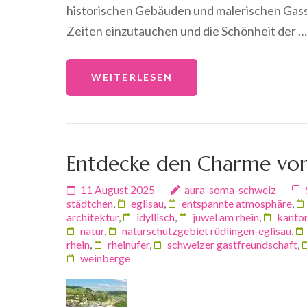
historischen Gebäuden und malerischen Gass
Zeiten einzutauchen und die Schönheit der …
WEITERLESEN
Entdecke den Charme von
11 August 2025
aura-soma-schweiz
städtchen
,
eglisau
,
entspannte atmosphäre
,
architektur
,
idyllisch
,
juwel am rhein
,
kanton
natur
,
naturschutzgebiet rüdlingen-eglisau
,
rhein
,
rheinufer
,
schweizer gastfreundschaft
,
weinberge