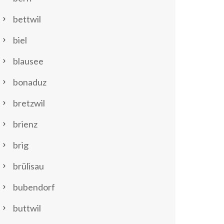
bettwil
biel
blausee
bonaduz
bretzwil
brienz
brig
brülisau
bubendorf
buttwil