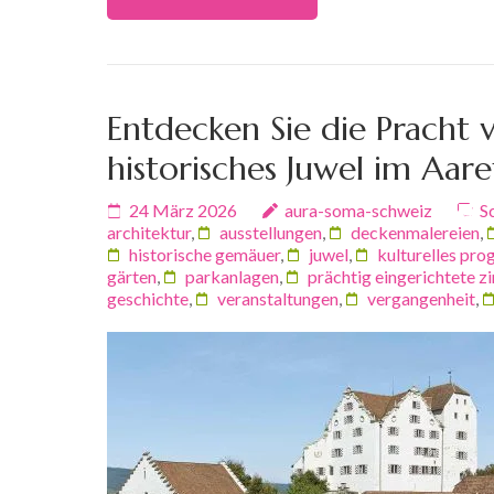
Entdecken Sie die Pracht 
historisches Juwel im Aare
24 März 2026
aura-soma-schweiz
S
architektur
,
ausstellungen
,
deckenmalereien
,
historische gemäuer
,
juwel
,
kulturelles pr
gärten
,
parkanlagen
,
prächtig eingerichtete 
geschichte
,
veranstaltungen
,
vergangenheit
,