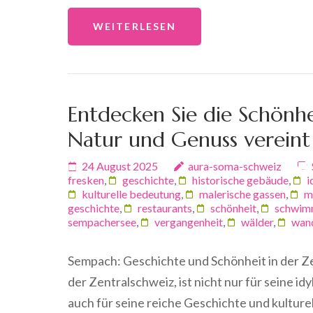
WEITERLESEN
Entdecken Sie die Schönh
Natur und Genuss vereint
24 August 2025
aura-soma-schweiz
fresken
,
geschichte
,
historische gebäude
,
i
kulturelle bedeutung
,
malerische gassen
,
m
geschichte
,
restaurants
,
schönheit
,
schwim
sempachersee
,
vergangenheit
,
wälder
,
wan
Sempach: Geschichte und Schönheit in der Ze
der Zentralschweiz, ist nicht nur für seine 
auch für seine reiche Geschichte und kulture