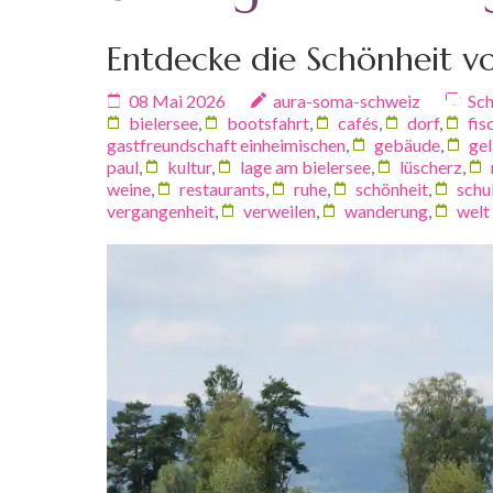
Entdecke die Schönheit v
08 Mai 2026
aura-soma-schweiz
Sch
bielersee
,
bootsfahrt
,
cafés
,
dorf
,
fis
gastfreundschaft einheimischen
,
gebäude
,
gel
paul
,
kultur
,
lage am bielersee
,
lüscherz
,
weine
,
restaurants
,
ruhe
,
schönheit
,
schu
vergangenheit
,
verweilen
,
wanderung
,
welt