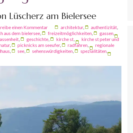
on Lüscherz am Bielersee
reibe einen Kommentar
architektur
,
authentizität
,
ch aus dem bielersee
,
freizeitmöglichkeiten
,
gassen
,
assenheit
,
geschichte
,
kirche st
,
kirche st peter und
natur
,
picknicks am seeufer
,
radfahren
,
regionale
lhaus
,
see
,
sehenswürdigkeiten
,
spezialitäten
,