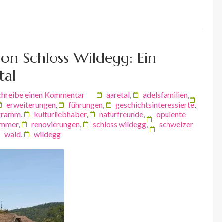
von Schloss Wildegg: Ein
tal
chreibe einen Kommentar
aaretal
,
adelsfamilien
,
erweiterungen
,
führungen
,
geschichtsinteressierte
,
ogramm
,
kulturliebhaber
,
naturfreunde
,
opulente
zimmer
,
renovierungen
,
schloss wildegg
,
schweizer
wald
,
wildegg