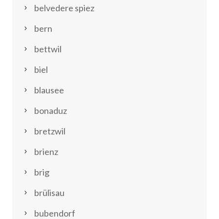
belvedere spiez
bern
bettwil
biel
blausee
bonaduz
bretzwil
brienz
brig
brülisau
bubendorf