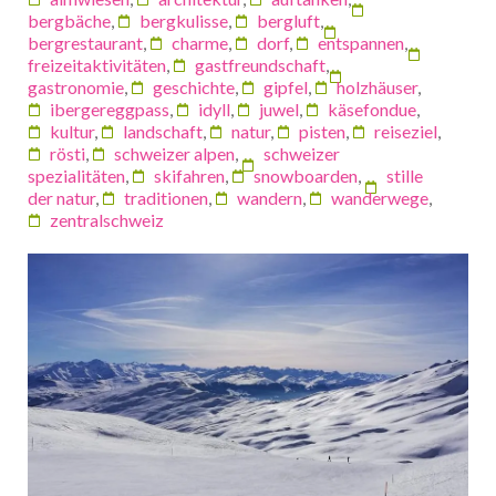
bergbäche
,
bergkulisse
,
bergluft
,
bergrestaurant
,
charme
,
dorf
,
entspannen
,
freizeitaktivitäten
,
gastfreundschaft
,
gastronomie
,
geschichte
,
gipfel
,
holzhäuser
,
ibergereggpass
,
idyll
,
juwel
,
käsefondue
,
kultur
,
landschaft
,
natur
,
pisten
,
reiseziel
,
rösti
,
schweizer alpen
,
schweizer
spezialitäten
,
skifahren
,
snowboarden
,
stille
der natur
,
traditionen
,
wandern
,
wanderwege
,
zentralschweiz