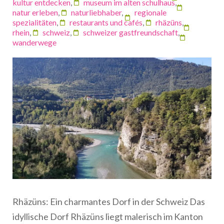
kultur entdecken
,
museum im alten schulhaus
,
natur erleben
,
naturliebhaber
,
regionale
spezialitäten
,
restaurants und cafés
,
rhäzüns
,
rhein
,
schweiz
,
schweizer gastfreundschaft
,
wanderwege
Rhäzüns: Ein charmantes Dorf in der Schweiz Das
idyllische Dorf Rhäzüns liegt malerisch im Kanton