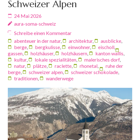
Schweizer Alpen
24 Mai 2026
aura-soma-schweiz
Schreibe einen Kommentar
abenteuer in der natur
,
architektur
,
ausblicke
,
berge
,
bergkulisse
,
einwohner
,
eischoll
,
gassen
,
holzhäuser
,
holzhäusern
,
kanton wallis
,
kultur
,
lokale spezialitäten
,
malerisches dorf
,
natur
,
plätze
,
raclette
,
rhonetal
,
ruhe der
berge
,
schweizer alpen
,
schweizer schokolade
,
traditionen
,
wanderwege