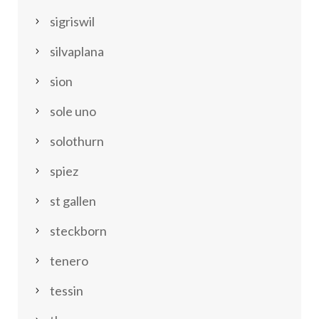
sigriswil
silvaplana
sion
sole uno
solothurn
spiez
st gallen
steckborn
tenero
tessin