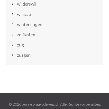
wilderswil
willisau
wintersingen
zollikofen
zug
zuzgen
© 2026
aura-soma-schweiz.ch
.Alle Rechte vorbehalten.