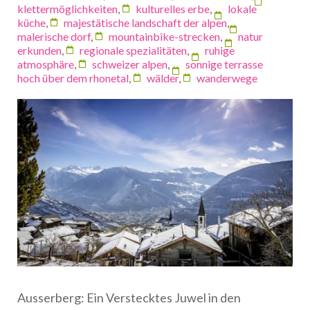
klettermöglichkeiten
,
kulturelles erbe
,
lokale
küche
,
majestätische landschaft der alpen
,
malerische dorf
,
mountainbike-strecken
,
natur
erkunden
,
regionale spezialitäten
,
ruhige
atmosphäre
,
schweizer alpen
,
sonnige terrasse
hoch über dem rhonetal
,
wälder
,
wanderwege
Ausserberg: Ein Verstecktes Juwel in den