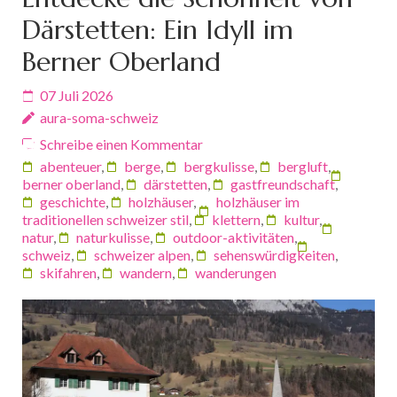
Därstetten: Ein Idyll im
Berner Oberland
07 Juli 2026
aura-soma-schweiz
Schreibe einen Kommentar
abenteuer
,
berge
,
bergkulisse
,
bergluft
,
berner oberland
,
därstetten
,
gastfreundschaft
,
geschichte
,
holzhäuser
,
holzhäuser im
traditionellen schweizer stil
,
klettern
,
kultur
,
natur
,
naturkulisse
,
outdoor-aktivitäten
,
schweiz
,
schweizer alpen
,
sehenswürdigkeiten
,
skifahren
,
wandern
,
wanderungen