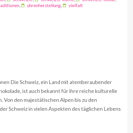
raditionen
,
uhrenherstellung
,
vielfalt
tionen Die Schweiz, ein Land mit atemberaubender
okolade, ist auch bekannt für ihre reiche kulturelle
n. Von den majestätischen Alpen bis zu den
t der Schweiz in vielen Aspekten des täglichen Lebens