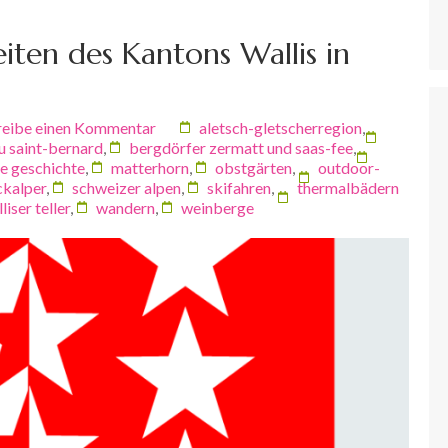
iten des Kantons Wallis in
reibe einen Kommentar
aletsch-gletscherregion
,
u saint-bernard
,
bergdörfer zermatt und saas-fee
,
le geschichte
,
matterhorn
,
obstgärten
,
outdoor-
ckalper
,
schweizer alpen
,
skifahren
,
thermalbädern
liser teller
,
wandern
,
weinberge