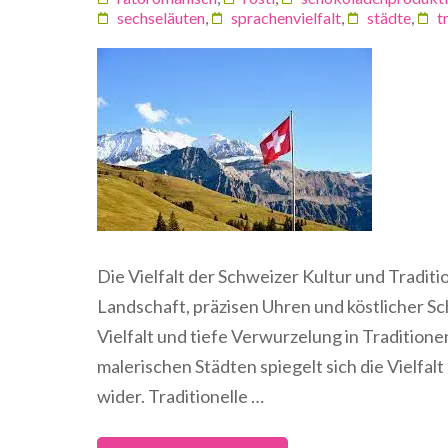
sechseläuten
,
sprachenvielfalt
,
städte
,
t
Die Vielfalt der Schweizer Kultur und Tradi
Landschaft, präzisen Uhren und köstlicher Sch
Vielfalt und tiefe Verwurzelung in Traditione
malerischen Städten spiegelt sich die Vielfal
wider. Traditionelle …