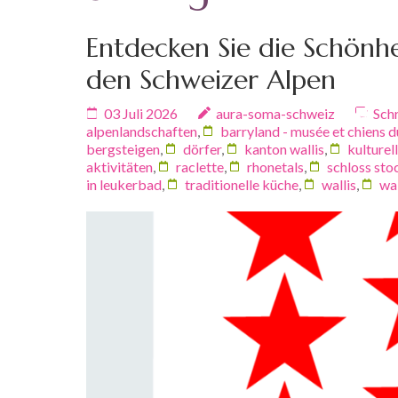
Entdecken Sie die Schönhe
den Schweizer Alpen
03 Juli 2026
aura-soma-schweiz
Sch
alpenlandschaften
,
barryland - musée et chiens d
bergsteigen
,
dörfer
,
kanton wallis
,
kulturel
aktivitäten
,
raclette
,
rhonetals
,
schloss sto
in leukerbad
,
traditionelle küche
,
wallis
,
wal