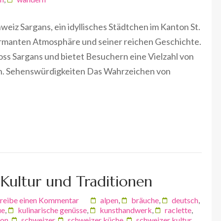
weiz Sargans, ein idyllisches Städtchen im Kanton St.
charmanten Atmosphäre und seiner reichen Geschichte.
oss Sargans und bietet Besuchern eine Vielzahl von
nen. Sehenswürdigkeiten Das Wahrzeichen von
 Kultur und Traditionen
reibe einen Kommentar
alpen
,
bräuche
,
deutsch
,
ue
,
kulinarische genüsse
,
kunsthandwerk
,
raclette
,
ion
,
schweizer
,
schweizer küche
,
schweizer kultur
,