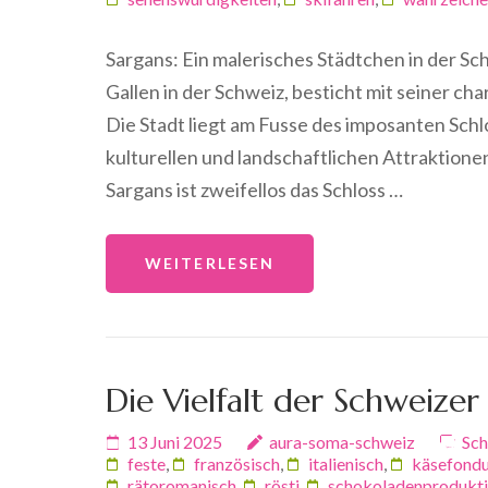
Sargans: Ein malerisches Städtchen in der Sch
Gallen in der Schweiz, besticht mit seiner 
Die Stadt liegt am Fusse des imposanten Schl
kulturellen und landschaftlichen Attraktio
Sargans ist zweifellos das Schloss …
WEITERLESEN
Die Vielfalt der Schweizer
13 Juni 2025
aura-soma-schweiz
Sch
feste
,
französisch
,
italienisch
,
käsefond
rätoromanisch
,
rösti
,
schokoladenprodukt