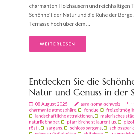
charmanten Holzhäusern und reichhaltigen Tra
Schönheit der Natur und die Ruhe der Berge z
Terrasse hoch über dem …
WEITERLESEN
Entdecken Sie die Schönhe
Natur und Genuss in der 
08 August 2025
aura-soma-schweiz
charmante atmosphäre
,
fondue
,
freizeitmögli
landschaftliche attraktionen
,
malerisches stä
naturliebhaber
,
pfarrkirche st laurentius
,
pizol
rösti
,
sargans
,
schloss sargans
,
schlosspark
sehenswürdigkeiten
,
skifahren
,
wahrzeich