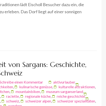
ditionen lädt Eischoll Besucher dazu ein, die
u erleben. Das Dorf liegt auf einer sonnigen
it von Sargans: Geschichte,
Schweiz
Schreibe einen Kommentar
aktivurlauber
,
chkeiten
,
kulinarische genüsse
,
kulturelle attraktionen
,
dtchen
,
mountainbiken
,
museum sarganserland
,
,
raclette
,
regionale küche
,
reiche geschichte
,
,
schweiz
,
schweizer alpen
,
schweizer spezialitäten
,
en
,
wandern