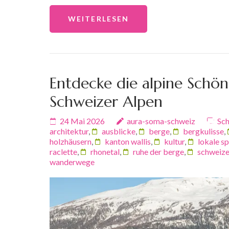
WEITERLESEN
Entdecke die alpine Schönh
Schweizer Alpen
24 Mai 2026
aura-soma-schweiz
Sch
architektur
,
ausblicke
,
berge
,
bergkulisse
,
holzhäusern
,
kanton wallis
,
kultur
,
lokale sp
raclette
,
rhonetal
,
ruhe der berge
,
schweize
wanderwege