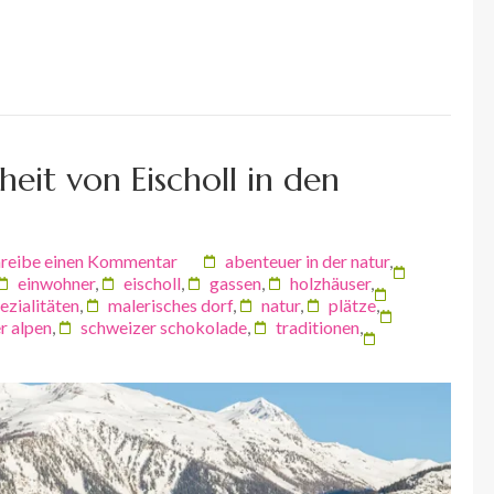
eit von Eischoll in den
reibe einen Kommentar
abenteuer in der natur
,
einwohner
,
eischoll
,
gassen
,
holzhäuser
,
ezialitäten
,
malerisches dorf
,
natur
,
plätze
,
r alpen
,
schweizer schokolade
,
traditionen
,