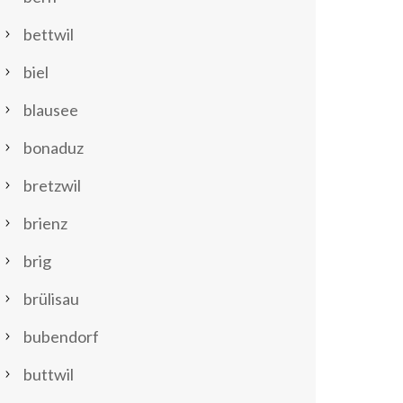
bettwil
biel
blausee
bonaduz
bretzwil
brienz
brig
brülisau
bubendorf
buttwil