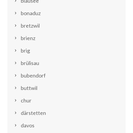
blausee
bonaduz
bretzwil
brienz
brig
brülisau
bubendorf
buttwil
chur
därstetten
davos