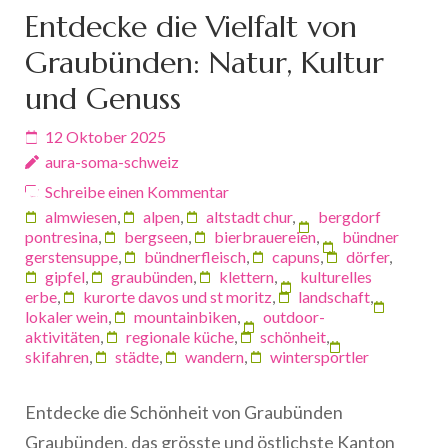
Entdecke die Vielfalt von
Graubünden: Natur, Kultur
und Genuss
12 Oktober 2025
aura-soma-schweiz
Schreibe einen Kommentar
almwiesen
,
alpen
,
altstadt chur
,
bergdorf
pontresina
,
bergseen
,
bierbrauereien
,
bündner
gerstensuppe
,
bündnerfleisch
,
capuns
,
dörfer
,
gipfel
,
graubünden
,
klettern
,
kulturelles
erbe
,
kurorte davos und st moritz
,
landschaft
,
lokaler wein
,
mountainbiken
,
outdoor-
aktivitäten
,
regionale küche
,
schönheit
,
skifahren
,
städte
,
wandern
,
wintersportler
Entdecke die Schönheit von Graubünden
Graubünden, das grösste und östlichste Kanton