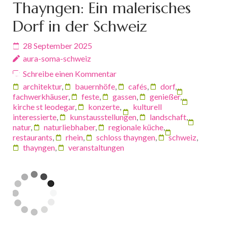
Thayngen: Ein malerisches
Dorf in der Schweiz
28 September 2025
aura-soma-schweiz
Schreibe einen Kommentar
architektur
,
bauernhöfe
,
cafés
,
dorf
,
fachwerkhäuser
,
feste
,
gassen
,
genießer
,
kirche st leodegar
,
konzerte
,
kulturell
interessierte
,
kunstausstellungen
,
landschaft
,
natur
,
naturliebhaber
,
regionale küche
,
restaurants
,
rhein
,
schloss thayngen
,
schweiz
,
thayngen
,
veranstaltungen