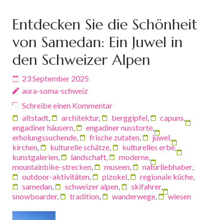
Entdecken Sie die Schönheit
von Samedan: Ein Juwel in
den Schweizer Alpen
23 September 2025
aura-soma-schweiz
Schreibe einen Kommentar
altstadt
,
architektur
,
berggipfel
,
capuns
,
engadiner häusern
,
engadiner nusstorte
,
erholungssuchende
,
frische zutaten
,
juwel
,
kirchen
,
kulturelle schätze
,
kulturelles erbe
,
kunstgalerien
,
landschaft
,
moderne
,
mountainbike-strecken
,
museen
,
naturliebhaber
,
outdoor-aktivitäten
,
pizokel
,
regionale küche
,
samedan
,
schweizer alpen
,
skifahrer
,
snowboarder
,
tradition
,
wanderwege
,
wiesen