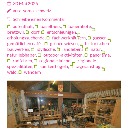
30 Mai 2026
aura-soma-schweiz
Schreibe einen Kommentar
aufenthalt
,
baselbiets
,
bauernhöfe
,
bretzwil
,
dorf
,
entschleunigen
,
erholungssuchende
,
fachwerkhäusern
,
gassen
,
gemütlichen cafés
,
grünen wiesen
,
historischen
bauwerken
,
idyllische
,
landlebens
,
natur
,
naturliebhaber
,
outdoor-aktivitäten
,
panorama
,
radfahren
,
regionale küche
,
regionale
spezialitäten
,
sanften hügeln
,
tagesausflug
,
wald
,
wandern