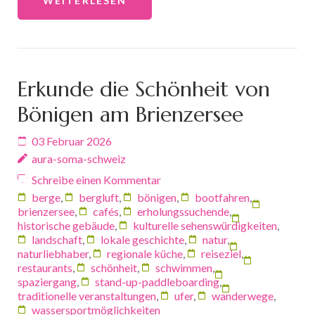
WEITERLESEN
Erkunde die Schönheit von
Bönigen am Brienzersee
03 Februar 2026
aura-soma-schweiz
Schreibe einen Kommentar
berge
,
bergluft
,
bönigen
,
bootfahren
,
brienzersee
,
cafés
,
erholungssuchende
,
historische gebäude
,
kulturelle sehenswürdigkeiten
,
landschaft
,
lokale geschichte
,
natur
,
naturliebhaber
,
regionale küche
,
reiseziel
,
restaurants
,
schönheit
,
schwimmen
,
spaziergang
,
stand-up-paddleboarding
,
traditionelle veranstaltungen
,
ufer
,
wanderwege
,
wassersportmöglichkeiten