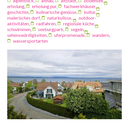
alpenblick
,
altnau
,
altstadt
,
bodensee
,
erholung
,
erholung pur
,
fachwerkhäuser
,
geschichte
,
kulinarische genüsse
,
kultur
,
malerisches dorf
,
naturkulisse
,
outdoor-
aktivitäten
,
radfahren
,
regionale küche
,
schwimmen
,
seeburgpark
,
segeln
,
sehenswürdigkeiten
,
uferpromenade
,
wandern
,
wassersportarten