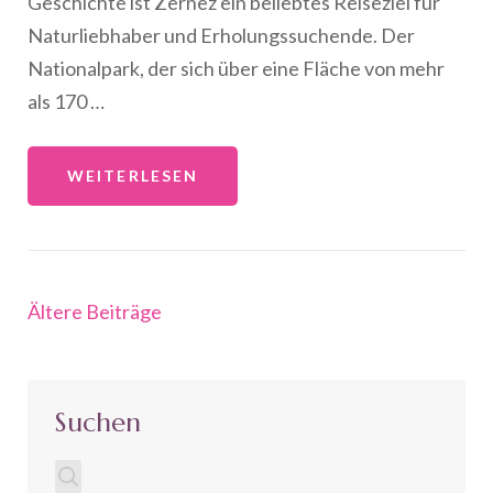
Geschichte ist Zernez ein beliebtes Reiseziel für
Naturliebhaber und Erholungssuchende. Der
Nationalpark, der sich über eine Fläche von mehr
als 170 …
WEITERLESEN
Beitragsnavigation
Ältere Beiträge
Suchen