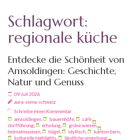
Schlagwort:
regionale küche
Entdecke die Schönheit von
Amsoldingen: Geschichte,
Natur und Genuss
09 Juli 2026
aura-soma-schweiz
Schreibe einen Kommentar
amsoldingen
,
bauernhöfe
,
café
,
dorfführung
,
erholung
,
grüne wiesen
,
heimatmuseum
,
hügel
,
idyllisch
,
kanton bern
,
kulturelle highlights
,
ländliche umgebung
,