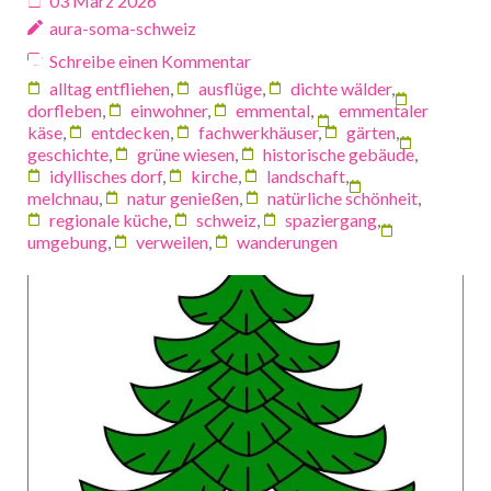
03 März 2026
aura-soma-schweiz
Schreibe einen Kommentar
alltag entfliehen
,
ausflüge
,
dichte wälder
,
dorfleben
,
einwohner
,
emmental
,
emmentaler
käse
,
entdecken
,
fachwerkhäuser
,
gärten
,
geschichte
,
grüne wiesen
,
historische gebäude
,
idyllisches dorf
,
kirche
,
landschaft
,
melchnau
,
natur genießen
,
natürliche schönheit
,
regionale küche
,
schweiz
,
spaziergang
,
umgebung
,
verweilen
,
wanderungen