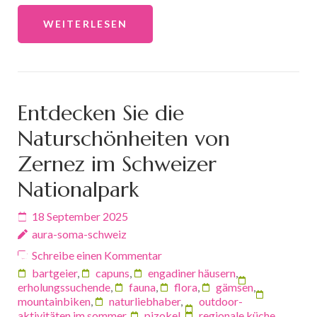
WEITERLESEN
Entdecken Sie die
Naturschönheiten von
Zernez im Schweizer
Nationalpark
18 September 2025
aura-soma-schweiz
Schreibe einen Kommentar
bartgeier
,
capuns
,
engadiner häusern
,
erholungssuchende
,
fauna
,
flora
,
gämsen
,
mountainbiken
,
naturliebhaber
,
outdoor-
aktivitäten im sommer
,
pizokel
,
regionale küche
,