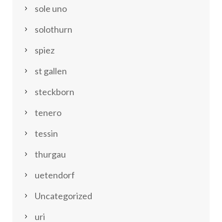
sole uno
solothurn
spiez
st gallen
steckborn
tenero
tessin
thurgau
uetendorf
Uncategorized
uri