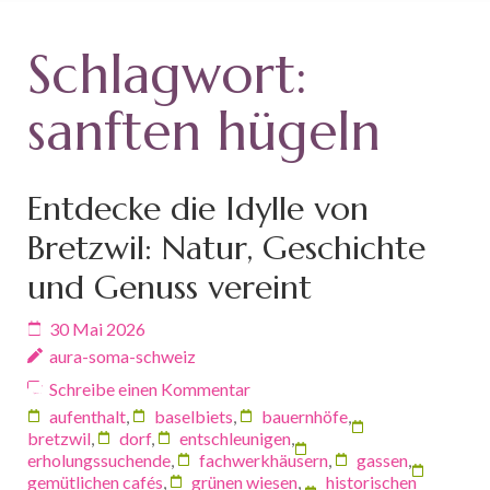
Schlagwort:
sanften hügeln
Entdecke die Idylle von
Bretzwil: Natur, Geschichte
und Genuss vereint
30 Mai 2026
aura-soma-schweiz
Schreibe einen Kommentar
aufenthalt
,
baselbiets
,
bauernhöfe
,
bretzwil
,
dorf
,
entschleunigen
,
erholungssuchende
,
fachwerkhäusern
,
gassen
,
gemütlichen cafés
,
grünen wiesen
,
historischen