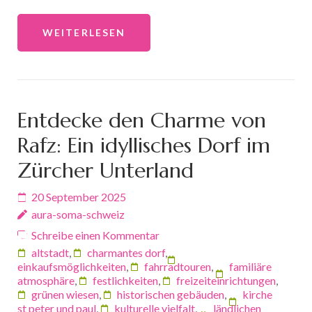
WEITERLESEN
Entdecke den Charme von
Rafz: Ein idyllisches Dorf im
Zürcher Unterland
20 September 2025
aura-soma-schweiz
Schreibe einen Kommentar
altstadt
,
charmantes dorf
,
einkaufsmöglichkeiten
,
fahrradtouren
,
familiäre
atmosphäre
,
festlichkeiten
,
freizeiteinrichtungen
,
grünen wiesen
,
historischen gebäuden
,
kirche
st peter und paul
,
kulturelle vielfalt
,
ländlichen