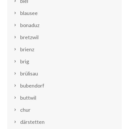
biel
blausee
bonaduz
bretzwil
brienz
brig
brülisau
bubendorf
buttwil
chur
därstetten