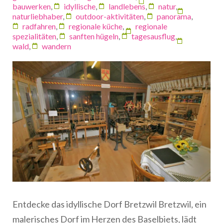
bauwerken
,
idyllische
,
landlebens
,
natur
,
naturliebhaber
,
outdoor-aktivitäten
,
panorama
,
radfahren
,
regionale küche
,
regionale
spezialitäten
,
sanften hügeln
,
tagesausflug
,
wald
,
wandern
Entdecke das idyllische Dorf Bretzwil Bretzwil, ein
malerisches Dorf im Herzen des Baselbiets, lädt