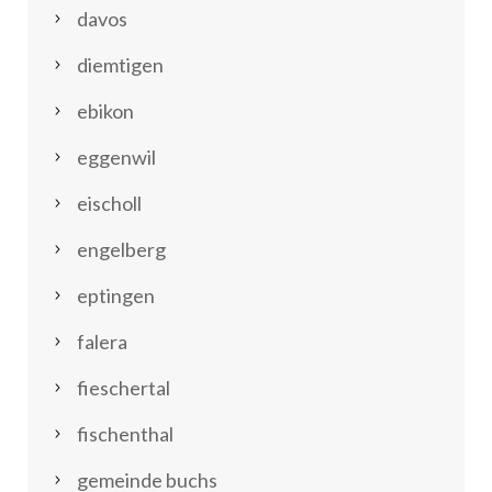
davos
diemtigen
ebikon
eggenwil
eischoll
engelberg
eptingen
falera
fieschertal
fischenthal
gemeinde buchs