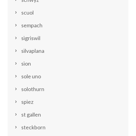
scuol
sempach
sigriswil
silvaplana
sion
sole uno
solothurn
spiez
st gallen
steckborn