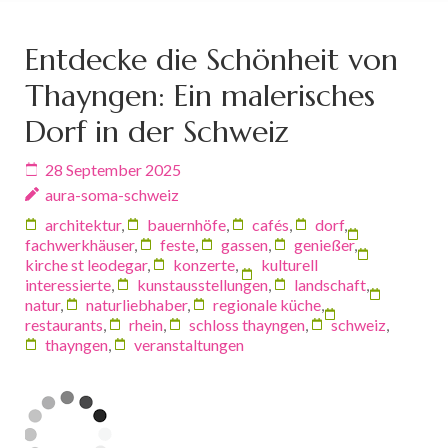
Entdecke die Schönheit von
Thayngen: Ein malerisches
Dorf in der Schweiz
28 September 2025
aura-soma-schweiz
architektur
,
bauernhöfe
,
cafés
,
dorf
,
fachwerkhäuser
,
feste
,
gassen
,
genießer
,
kirche st leodegar
,
konzerte
,
kulturell
interessierte
,
kunstausstellungen
,
landschaft
,
natur
,
naturliebhaber
,
regionale küche
,
restaurants
,
rhein
,
schloss thayngen
,
schweiz
,
thayngen
,
veranstaltungen