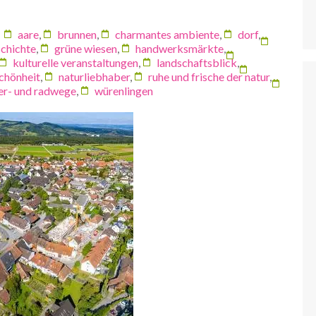
aare
,
brunnen
,
charmantes ambiente
,
dorf
,
chichte
,
grüne wiesen
,
handwerksmärkte
,
kulturelle veranstaltungen
,
landschaftsblick
,
schönheit
,
naturliebhaber
,
ruhe und frische der natur
,
r- und radwege
,
würenlingen