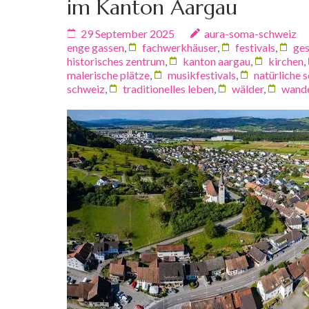
im Kanton Aargau
29 September 2025
aura-soma-schweiz
enge gassen
,
fachwerkhäuser
,
festivals
,
ges
historisches zentrum
,
kanton aargau
,
kirchen
,
malerische plätze
,
musikfestivals
,
natürliche 
schweiz
,
traditionelles leben
,
wälder
,
wande