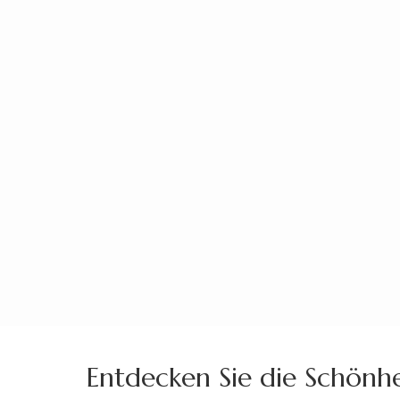
Zum
Inhalt
springen
(Enter
drücken)
Entdecken Sie die Schönhe