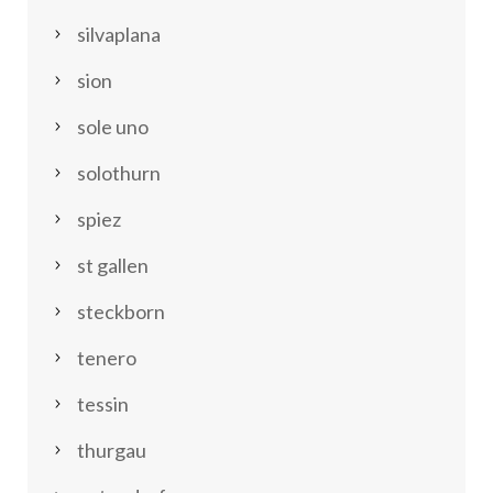
silvaplana
sion
sole uno
solothurn
spiez
st gallen
steckborn
tenero
tessin
thurgau