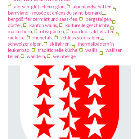
aletsch-gletscherregion
,
alpenlandschaften
,
barryland - musée et chiens du saint-bernard
,
bergdörfer zermatt und saas-fee
,
bergsteigen
,
dörfer
,
kanton wallis
,
kulturelle geschichte
,
matterhorn
,
obstgärten
,
outdoor-aktivitäten
,
raclette
,
rhonetals
,
schloss stockalper
,
schweizer alpen
,
skifahren
,
thermalbädern in
leukerbad
,
traditionelle küche
,
wallis
,
walliser
teller
,
wandern
,
weinberge