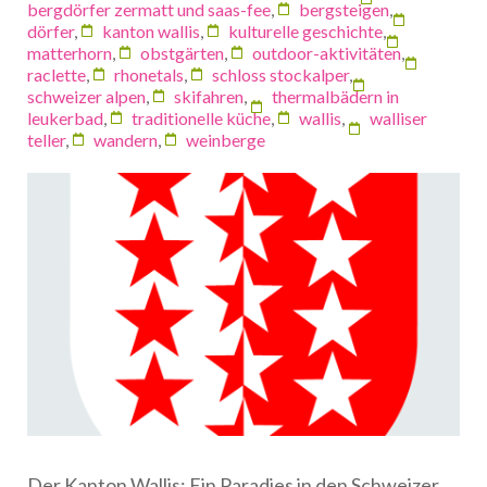
bergdörfer zermatt und saas-fee
,
bergsteigen
,
dörfer
,
kanton wallis
,
kulturelle geschichte
,
matterhorn
,
obstgärten
,
outdoor-aktivitäten
,
raclette
,
rhonetals
,
schloss stockalper
,
schweizer alpen
,
skifahren
,
thermalbädern in
leukerbad
,
traditionelle küche
,
wallis
,
walliser
teller
,
wandern
,
weinberge
Der Kanton Wallis: Ein Paradies in den Schweizer