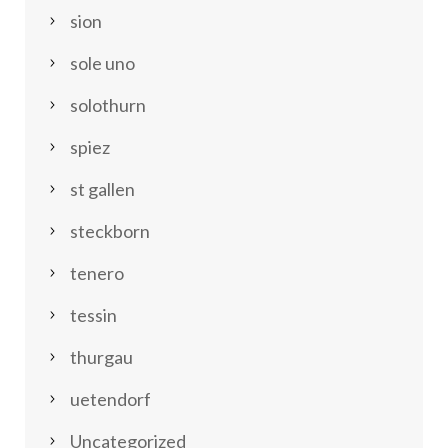
sion
sole uno
solothurn
spiez
st gallen
steckborn
tenero
tessin
thurgau
uetendorf
Uncategorized