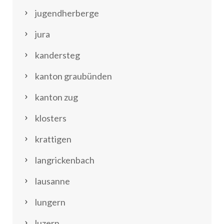
jugendherberge
jura
kandersteg
kanton graubünden
kanton zug
klosters
krattigen
langrickenbach
lausanne
lungern
luzern