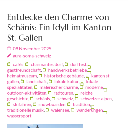
Entdecke den Charme von
Schänis: Ein Idyll im Kanton
St. Gallen
09 November 2025
aura-soma-schweiz
cafés
,
charmantes dorf
,
dorffest
,
gastfreundschaft
,
handwerksbetriebe
,
heimatmuseum
,
historische gebäude
,
kanton st
gallen
,
landschaft
,
lokale kultur
,
lokale
spezialitäten
,
malerischer charme
,
moderne
,
outdoor-aktivitäten
,
radtouren
,
reiche
geschichte
,
schänis
,
schweiz
,
schweizer alpen
,
skifahren
,
snowboarden
,
tradition
,
traditionelle musik
,
walensee
,
wanderungen
,
wassersport