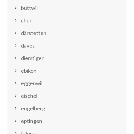
buttwil
chur
därstetten
davos
diemtigen
ebikon
eggenwil
eischoll
engelberg
eptingen
falera