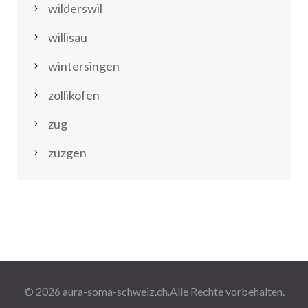
wilderswil
willisau
wintersingen
zollikofen
zug
zuzgen
© 2026
aura-soma-schweiz.ch
.Alle Rechte vorbehalten.