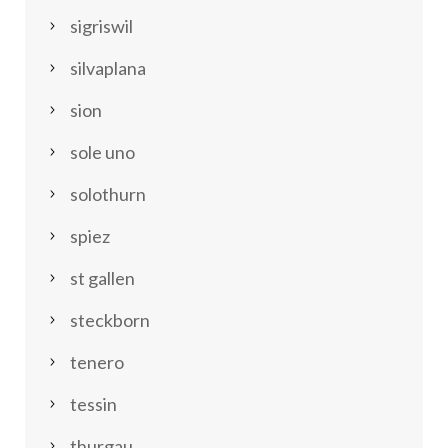
sigriswil
silvaplana
sion
sole uno
solothurn
spiez
st gallen
steckborn
tenero
tessin
thurgau