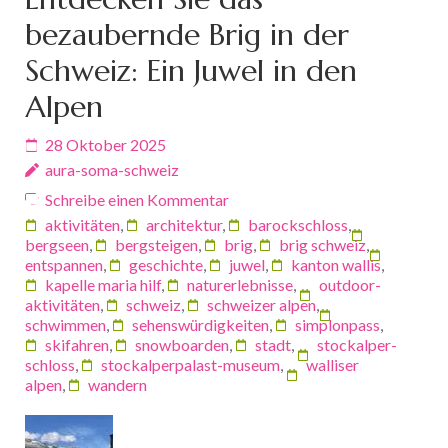
bezaubernde Brig in der
Schweiz: Ein Juwel in den
Alpen
28 Oktober 2025
aura-soma-schweiz
Schreibe einen Kommentar
aktivitäten
,
architektur
,
barockschloss
,
bergseen
,
bergsteigen
,
brig
,
brig schweiz
,
entspannen
,
geschichte
,
juwel
,
kanton wallis
,
kapelle maria hilf
,
naturerlebnisse
,
outdoor-
aktivitäten
,
schweiz
,
schweizer alpen
,
schwimmen
,
sehenswürdigkeiten
,
simplonpass
,
skifahren
,
snowboarden
,
stadt
,
stockalper-
schloss
,
stockalperpalast-museum
,
walliser
alpen
,
wandern