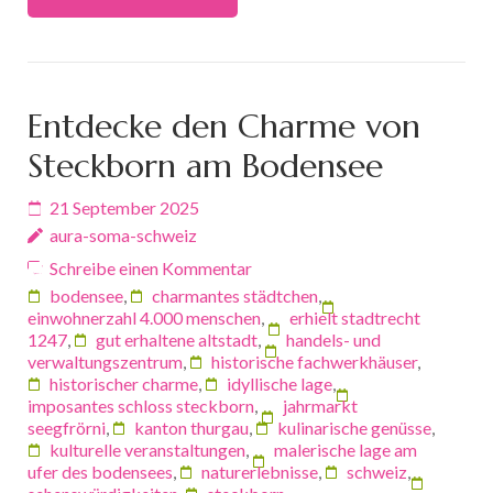
Entdecke den Charme von
Steckborn am Bodensee
21 September 2025
aura-soma-schweiz
Schreibe einen Kommentar
bodensee
,
charmantes städtchen
,
einwohnerzahl 4.000 menschen
,
erhielt stadtrecht
1247
,
gut erhaltene altstadt
,
handels- und
verwaltungszentrum
,
historische fachwerkhäuser
,
historischer charme
,
idyllische lage
,
imposantes schloss steckborn
,
jahrmarkt
seegfrörni
,
kanton thurgau
,
kulinarische genüsse
,
kulturelle veranstaltungen
,
malerische lage am
ufer des bodensees
,
naturerlebnisse
,
schweiz
,