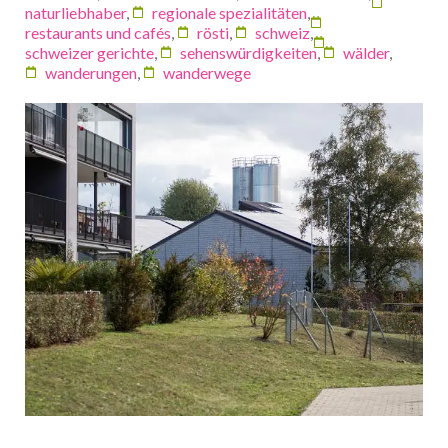
naturliebhaber
,
regionale spezialitäten
,
restaurants und cafés
,
rösti
,
schweiz
,
schweizer gerichte
,
sehenswürdigkeiten
,
wälder
,
wanderungen
,
wanderwege