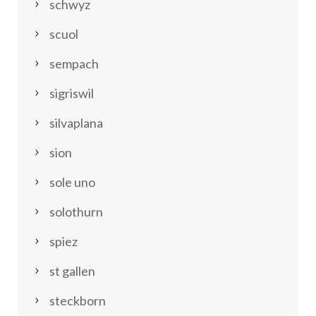
schwyz
scuol
sempach
sigriswil
silvaplana
sion
sole uno
solothurn
spiez
st gallen
steckborn