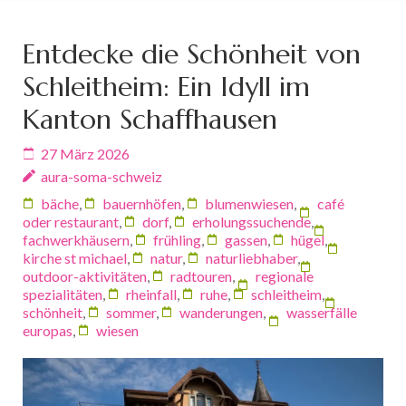
Entdecke die Schönheit von
Schleitheim: Ein Idyll im
Kanton Schaffhausen
27 März 2026
aura-soma-schweiz
bäche
,
bauernhöfen
,
blumenwiesen
,
café
oder restaurant
,
dorf
,
erholungssuchende
,
fachwerkhäusern
,
frühling
,
gassen
,
hügel
,
kirche st michael
,
natur
,
naturliebhaber
,
outdoor-aktivitäten
,
radtouren
,
regionale
spezialitäten
,
rheinfall
,
ruhe
,
schleitheim
,
schönheit
,
sommer
,
wanderungen
,
wasserfälle
europas
,
wiesen