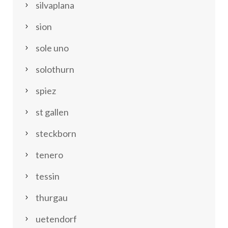
silvaplana
sion
sole uno
solothurn
spiez
st gallen
steckborn
tenero
tessin
thurgau
uetendorf