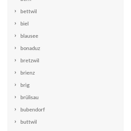
bettwil
biel
blausee
bonaduz
bretzwil
brienz
brig
brülisau
bubendorf
buttwil