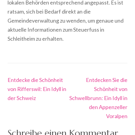
lokalen Behörden entsprechend angepasst. Es ist
ratsam, sich bei Bedarf direkt an die
Gemeindeverwaltung zu wenden, um genaue und
aktuelle Informationen zum Steuerfuss in
Schleitheim zu erhalten.
Beitragsnavigation
Entdecke die Schönheit
Entdecken Sie die
von Rifferswil: Ein Idyll in
Schönheit von
der Schweiz
Schwellbrunn: Ein Idyll in
den Appenzeller
Voralpen
Schreibe einen Kommentar